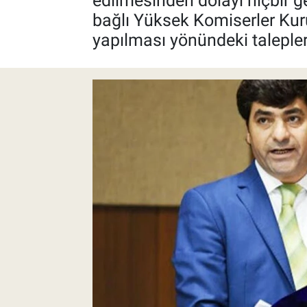
edilmesinden dolayı hiçbir g
bağlı Yüksek Komiserler Ku
Pankobirlik
yapılması yönündeki talepleri
Et fiyatları
Tarım Bilgisi
Yetiştirici Soruyor
Dünyada Tarım
Üretici Birlikleri
Şeker ve Şekerli Mamüller
Tahıllar ve Baklagiller
Tohum