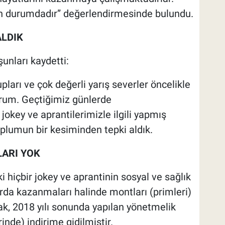
 durumdadır” değerlendirmesinde bulundu.
ALDIK
unları kaydetti:
pları ve çok değerli yarış severler öncelikle
yorum. Geçtiğimiz günlerde
jokey ve aprantilerimizle ilgili yapmış
plumun bir kesiminden tepki aldık.
LARI YOK
i hiçbir jokey ve aprantinin sosyal ve sağlık
arda kazanmaları halinde montları (primleri)
ak, 2018 yılı sonunda yapılan yönetmelik
inde) indirime gidilmiştir.