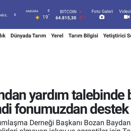
Foto Galeri
Video
DOLAR
°
19
47,7436
0.18
EURO
55,2510
0.32
lık
Dünyada Tarım
Yerel
Tarım Bilgisi
Yetiştirici 
STERLİN
64,4811
0.38
GRAM ALTIN
6660.55
0
BİST100
13.779
-14
BITCOIN
64.815,30
-0.1
ndan yardım talebinde
endi fonumuzdan destek 
mlaşma Derneği Başkanı Bozan Baydan, at