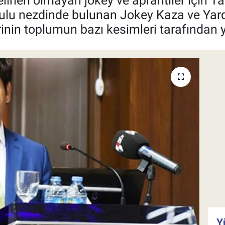
elirleri olmayan jokey ve aprantiler için
rulu nezdinde bulunan Jokey Kaza ve Ya
nin toplumun bazı kesimleri tarafından yan
Y