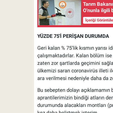
Tarım Bakanın
O'nunla ilgili
İçeriği Görüntül
YÜZDE 75'İ PERİŞAN DURUMDA
Geri kalan % 75’lik kısmın yarısı 
çalışmaktadırlar. Kalan bölüm is
zaten zor şartlarda geçimini sağl
ülkemizi saran coronavirüs illeti 
ara verilmesi nedeniyle daha da z
Bu sebepten dolayı açıklamamın ba
aprantilerimizin bindiği atların d
durumunda alacakları montları (prim
kez daha belirtmek isterim.