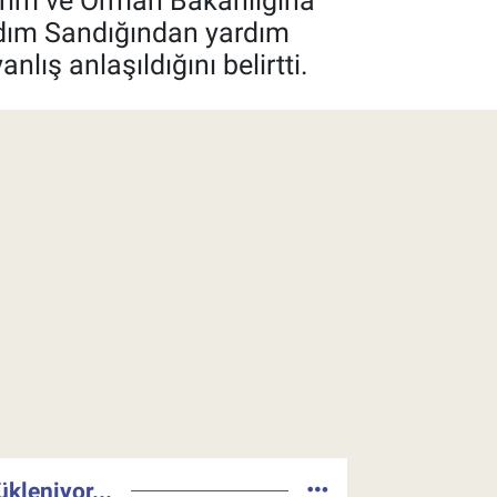
 Tarım ve Orman Bakanlığına
rdım Sandığından yardım
lış anlaşıldığını belirtti.
ükleniyor...