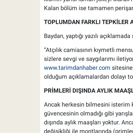
Kalan bölüm ise tamamen perişan
TOPLUMDAN FARKLI TEPKİLER 
Baydan, yaptığı yazılı açıklamada ş
“Atçılık camiasının kıymetli mensu
sizlere sevgi ve saygılarımı ileti
www.tarimdanhaber.com
sitesine 
olduğum açıklamalardan dolayı to
PRİMLERİ DIŞINDA AYLIK MAAŞ
Ancak herkesin bilmesini isterim k
güvencesinin olmadığı gibi yarışl
dışında aylık maaşları yoktur. Anc
değişikliği ile montlarında (primler