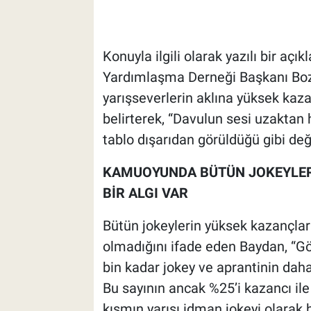
Konuyla ilgili olarak yazılı bir a
Yardımlaşma Derneği Başkanı Boza
yarışseverlerin aklına yüksek kazan
belirterek, “Davulun sesi uzaktan ho
tablo dışarıdan görüldüğü gibi deği
KAMUOYUNDA BÜTÜN JOKEYLERİ
BİR ALGI VAR
Bütün jokeylerin yüksek kazançlar 
olmadığını ifade eden Baydan, “Gö
bin kadar jokey ve aprantinin daha
Bu sayının ancak %25’i kazancı ile 
kısmın yarısı idman jokeyi olarak