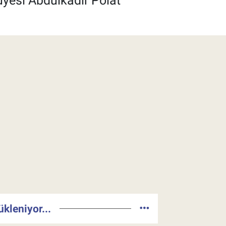
üyesi Abdulkadir Polat
ükleniyor...