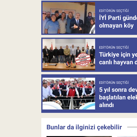
EDITÖRÜN SEÇTIĞI
İYİ Parti gün
olmayan köy
EDITÖRÜN SEÇTIĞI
Türkiye için y
canlı hayvan 
EDITÖRÜN SEÇTIĞI
5 yıl sonra d
başlatılan el
alındı
Bunlar da ilginizi çekebilir