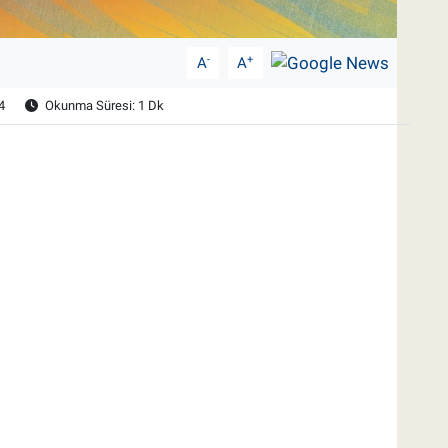
-
+
A
A
4
Okunma Süresi: 1 Dk