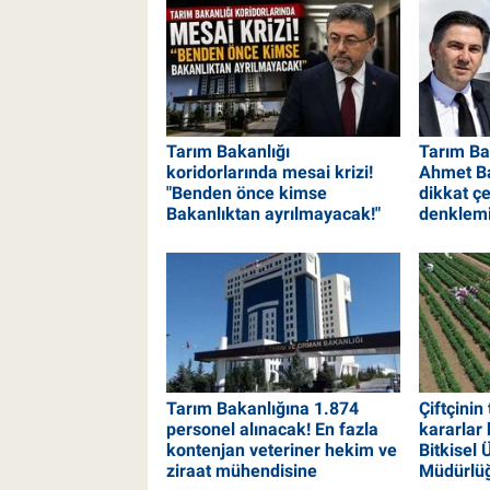
Tarım Bakanlığı
Tarım Bak
koridorlarında mesai krizi!
Ahmet Ba
"Benden önce kimse
dikkat ç
Bakanlıktan ayrılmayacak!"
denklem
Tarım Bakanlığına 1.874
Çiftçinin
personel alınacak! En fazla
kararlar 
kontenjan veteriner hekim ve
Bitkisel
ziraat mühendisine
Müdürlüğ