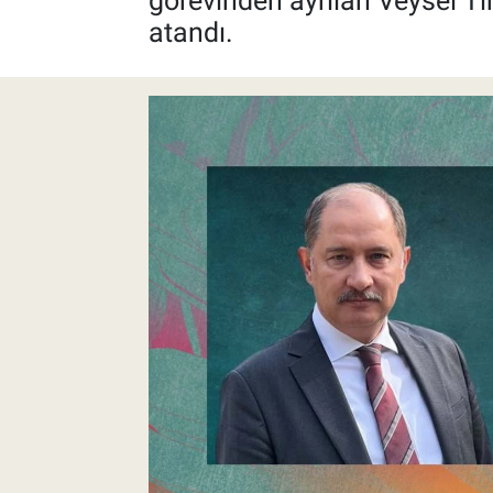
görevinden ayrılan Veysel Ti
atandı.
Pankobirlik
Et fiyatları
Tarım Bilgisi
Yetiştirici Soruyor
Dünyada Tarım
Üretici Birlikleri
Şeker ve Şekerli Mamüller
Tahıllar ve Baklagiller
Tohum