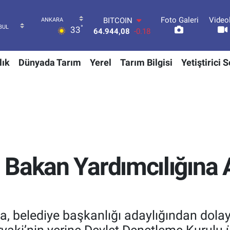
Foto Galeri
Video
DOLAR
°
33
47,7436
0.18
EURO
55,2510
0.32
lık
Dünyada Tarım
Yerel
Tarım Bilgisi
Yetiştirici 
STERLİN
64,4811
0.38
GRAM ALTIN
6660.55
0.03
BİST100
13.779
-14
BITCOIN
64.944,08
-0.18
Bakan Yardımcılığına 
, belediye başkanlığı adaylığından dolay