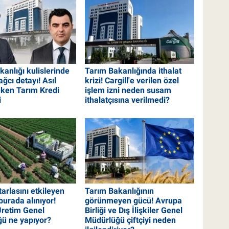
anlığı kulislerinde
Tarım Bakanlığında ithalat
ğcı detayı! Asıl
krizi! Cargill'e verilen özel
eken Tarım Kredi
işlem izni neden susam
i
ithalatçısına verilmedi?
 tarlasını etkileyen
Tarım Bakanlığının
burada alınıyor!
görünmeyen gücü! Avrupa
 Üretim Genel
Birliği ve Dış İlişkiler Genel
ü ne yapıyor?
Müdürlüğü çiftçiyi neden