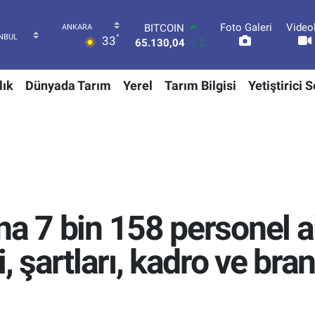
Foto Galeri
Video
DOLAR
°
33
47,7106
0.17
EURO
55,1652
0.27
lık
Dünyada Tarım
Yerel
Tarım Bilgisi
Yetiştirici 
STERLİN
64,4046
0.35
GRAM ALTIN
6618.49
2.12
BİST100
13.773
-19
BITCOIN
65.130,04
1.2
a 7 bin 158 personel a
, şartları, kadro ve bra