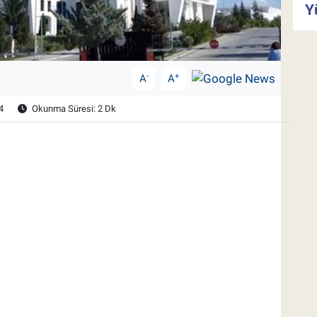
Y
-
+
A
A
4
Okunma Süresi: 2 Dk