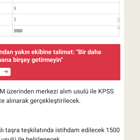
dan yakın ekibine talimat: "Bir daha
 bana birşey getirmeyin"
e
M üzerinden merkezi alım usulü ile KPSS
te alınarak gerçekleştirilecek.
ı taşra teşkilatında istihdam edilecek 1500
usulü ile belirlenecek.