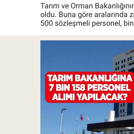
Tarım ve Orman Bakanlığının 
Pankobirlik
oldu. Buna göre aralarında z
500 sözleşmeli personel, bin
Et fiyatları
Tarım Bilgisi
Yetiştirici Soruyor
Dünyada Tarım
Üretici Birlikleri
Şeker ve Şekerli Mamüller
Tahıllar ve Baklagiller
Tohum