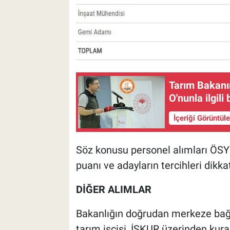
Tarım Bakanın
O'nunla ilgili
İçeriği Görüntül
Söz konusu personel alımları ÖSY
puanı ve adayların tercihleri dikka
DİĞER ALIMLAR
Bakanlığın doğrudan merkeze bağl
tarım işçisi, İŞKUR üzerinden kura 