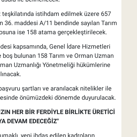
teşkilatında istihdam edilmek üzere 657
n 36. maddesi A/11 bendinde sayılan Tarım
suna ise 158 atama gerçekleştirilecek.
ddesi kapsamında, Genel İdare Hizmetleri
ede boş bulunan 158 Tarım ve Orman Uzman
rman Uzmanlığı Yönetmeliği hükümlerine
lınacak.
aşvuru şartları ve aranılacak nitelikler ile
t sitesinde önümüzdeki dönemde duyurulacak.
IN HER BİR FERDİYLE BİRLİKTE ÜRETİCİ
YA DEVAM EDECEĞİZ"
aklı, yeni ihdas edilen kadroların