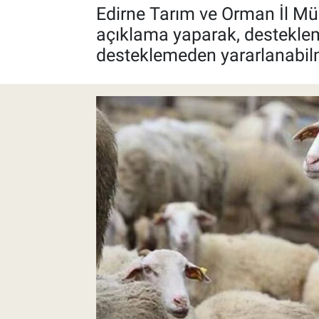
Edirne Tarım ve Orman İl Müd
Pankobirlik
açıklama yaparak, destekleme 
desteklemeden yararlanabilme
Et fiyatları
Tarım Bilgisi
Yetiştirici Soruyor
Dünyada Tarım
Üretici Birlikleri
Şeker ve Şekerli Mamüller
Tahıllar ve Baklagiller
Tohum