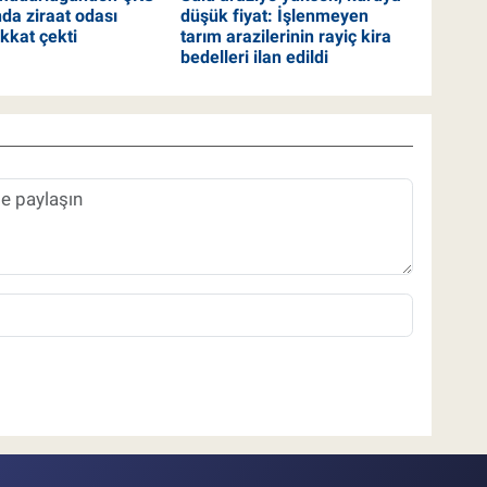
nda ziraat odası
düşük fiyat: İşlenmeyen
ikkat çekti
tarım arazilerinin rayiç kira
bedelleri ilan edildi