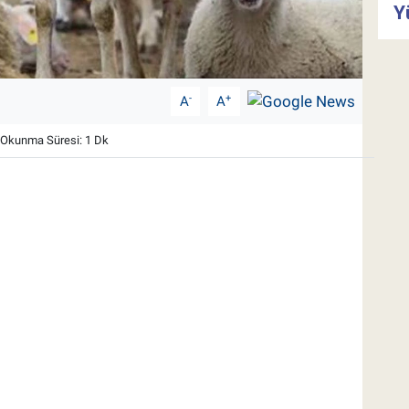
Y
-
+
A
A
Okunma Süresi: 1 Dk