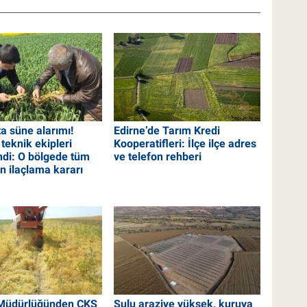
a süne alarımı!
Edirne’de Tarım Kredi
teknik ekipleri
Kooperatifleri: İlçe ilçe adres
ndi: O bölgede tüm
ve telefon rehberi
in ilaçlama kararı
 Müdürlüğünden ÇKS
Sulu araziye yüksek, kuruya