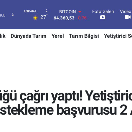
Foto Galeri
Video
DOLAR
°
27
47,7069
0.17
EURO
55,0265
0.01
lık
Dünyada Tarım
Yerel
Tarım Bilgisi
Yetiştirici 
STERLİN
64,1897
0.02
GRAM ALTIN
6574.81
1.44
BİST100
13.887
64
BITCOIN
64.360,53
-0.76
ğü çağrı yaptı! Yetiştiri
Destekleme başvurusu 2 