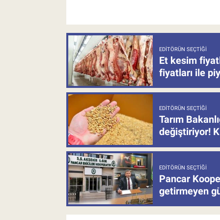
EDITÖRÜN SEÇTIĞI
Et kesim fiya
fiyatları ile p
EDITÖRÜN SEÇTIĞI
Tarım Bakanlı
değiştiriyor! K
EDITÖRÜN SEÇTIĞI
Pancar Kooper
getirmeyen güb