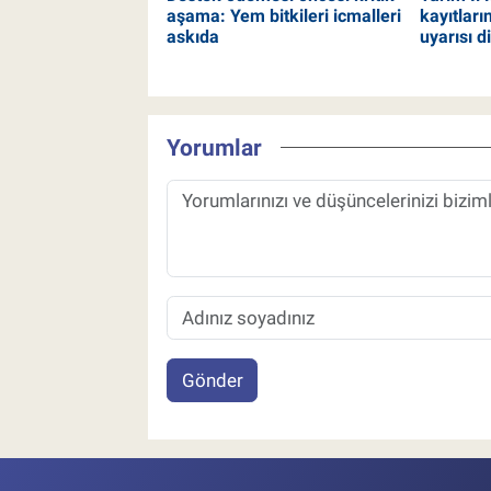
aşama: Yem bitkileri icmalleri
kayıtları
askıda
uyarısı d
Yorumlar
Gönder