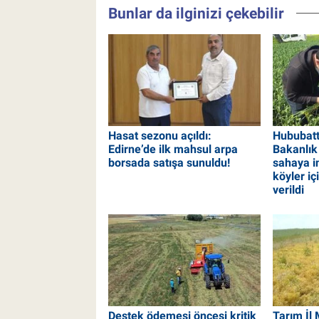
Bunlar da ilginizi çekebilir
Hasat sezonu açıldı:
Hububatt
Edirne’de ilk mahsul arpa
Bakanlık 
borsada satışa sunuldu!
sahaya i
köyler iç
verildi
Destek ödemesi öncesi kritik
Tarım İl