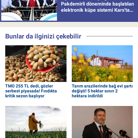
Pakdemirli döneminde başlatılan
elektronik küpe sistemi Kars'tan
uygulamaya alındı
Bunlar da ilginizi çekebilir
TMO 255 TL dedi, gözler
Tarım arazilerinde bağ evi şartı
serbest piyasada! Fındıkta
değişti! 5 hektar sınırı 2
kritik sezon başlıyor
hektara indirildi