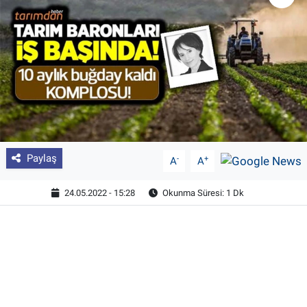
Pankobirlik
Et fiyatları
Tarım Bilgisi
Yetiştirici Soruyor
Paylaş
-
+
A
A
Dünyada Tarım
24.05.2022 - 15:28
Okunma Süresi: 1 Dk
Üretici Birlikleri
Şeker ve Şekerli Mamüller
Tahıllar ve Baklagiller
Tohum