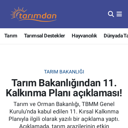
Tarım
Nöbetçi Eczaneler
Tarım
Tarımsal Destekler
Hayvancılık
Dünyada T
Hayvancılık
Hava Durumu
Gıda
Trafik Durumu
Güncel
Süper Lig Puan Durumu ve Fikstür
TARIM BAKANLIĞI
Tarım Bakanlığından 11.
Tarımsal Destekler
Tüm Manşetler
Kalkınma Planı açıklaması!
Tarım Bakanlığı
Son Dakika Haberleri
Tarım ve Orman Bakanlığı, TBMM Genel
TZOB
Haber Arşivi
Kurulu'nda kabul edilen 11. Kırsal Kalkınma
Planıyla ilgili olarak yazılı bir açıklama yaptı.
Tarım Kredi Kooperatifleri
Açıklamada, tarım arazilerinin etkin