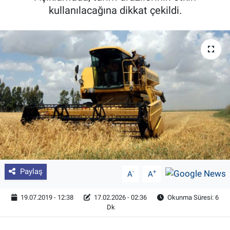
kullanılacağına dikkat çekildi.
Pankobirlik
Et fiyatları
Tarım Bilgisi
Yetiştirici Soruyor
Dünyada Tarım
Üretici Birlikleri
Paylaş
-
+
A
A
Şeker ve Şekerli Mamüller
19.07.2019 - 12:38
17.02.2026 - 02:36
Okunma Süresi: 6
Tahıllar ve Baklagiller
Dk
Tohum