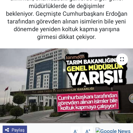
müdürlüklerde de değişimler
Pankobirlik
bekleniyor. Geçmişte Cumhurbaşkanı Erdoğan
tarafından görevden alınan isimlerin bile yeni
Et fiyatları
dönemde yeniden koltuk kapma yarışına
girmesi dikkat çekiyor.
Tarım Bilgisi
Yetiştirici Soruyor
Dünyada Tarım
Üretici Birlikleri
Şeker ve Şekerli Mamüller
Tahıllar ve Baklagiller
Paylaş
-
+
A
A
Tohum