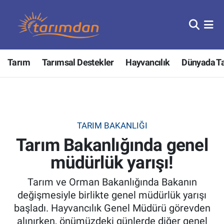
Tarım
Nöbetçi Eczaneler
Tarım
Tarımsal Destekler
Hayvancılık
Dünyada T
Hayvancılık
Hava Durumu
Gıda
Trafik Durumu
Güncel
Süper Lig Puan Durumu ve Fikstür
TARIM BAKANLIĞI
Tarım Bakanlığında genel
Tarımsal Destekler
Tüm Manşetler
müdürlük yarışı!
Tarım Bakanlığı
Son Dakika Haberleri
Tarım ve Orman Bakanlığında Bakanın
TZOB
Haber Arşivi
değişmesiyle birlikte genel müdürlük yarışı
başladı. Hayvancılık Genel Müdürü görevden
Tarım Kredi Kooperatifleri
alınırken, önümüzdeki günlerde diğer genel