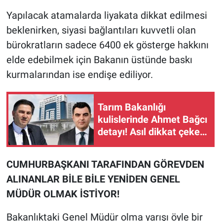
Yapılacak atamalarda liyakata dikkat edilmesi
beklenirken, siyasi bağlantıları kuvvetli olan
bürokratların sadece 6400 ek gösterge hakkını
elde edebilmek için Bakanın üstünde baskı
kurmalarından ise endişe ediliyor.
Tarım Bakanlığı
kulislerinde Ahmet Bağcı
detayı! Asıl dikkat çeken
Tarım Kredi denklemi
CUMHURBAŞKANI TARAFINDAN GÖREVDEN
ALINANLAR BİLE BİLE YENİDEN GENEL
MÜDÜR OLMAK İSTİYOR!
Bakanlıktaki Genel Müdür olma yarışı öyle bir