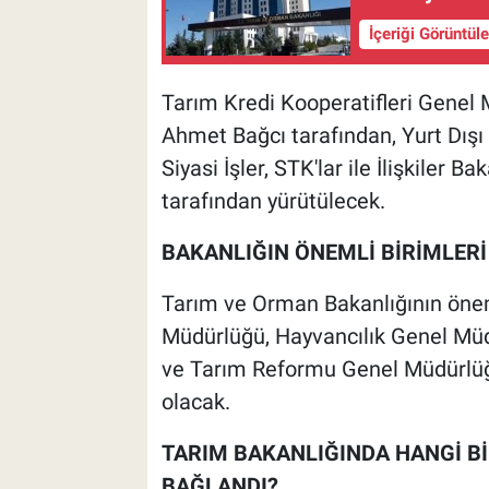
İçeriği Görüntül
Tarım Kredi Kooperatifleri Genel M
Ahmet Bağcı tarafından, Yurt Dışı 
Siyasi İşler, STK'lar ile İlişkiler 
tarafından yürütülecek.
BAKANLIĞIN ÖNEMLİ BİRİMLERİ
Tarım ve Orman Bakanlığının öneml
Müdürlüğü, Hayvancılık Genel Müd
ve Tarım Reformu Genel Müdürlü
olacak.
TARIM BAKANLIĞINDA HANGİ B
BAĞLANDI?