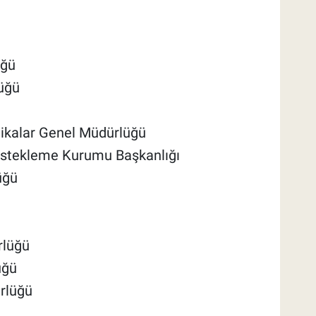
üğü
üğü
tikalar Genel Müdürlüğü
estekleme Kurumu Başkanlığı
üğü
rlüğü
üğü
rlüğü