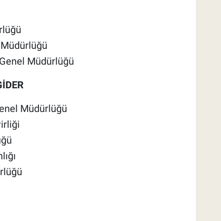
rlüğü
l Müdürlüğü
. Genel Müdürlüğü
GİDER
 Genel Müdürlüğü
rliği
üğü
lığı
rlüğü