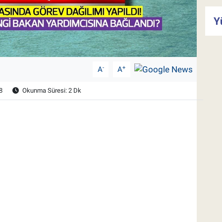
Y
-
+
A
A
8
Okunma Süresi: 2 Dk