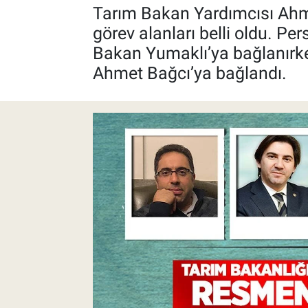
Tarım Bakan Yardımcısı Ahme
Pankobirlik
görev alanları belli oldu. 
Bakan Yumaklı’ya bağlanırke
Et fiyatları
Ahmet Bağcı’ya bağlandı.
Tarım Bilgisi
Yetiştirici Soruyor
Dünyada Tarım
Üretici Birlikleri
Şeker ve Şekerli Mamüller
Tahıllar ve Baklagiller
Tohum