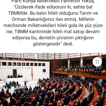
Parti Konya Milletvekili Fahrettin Yokuş,
"Üzülerek ifade ediyorum ki, sahte bal
Pankobirlik
TBMM'de. Bu balın hileli olduğunu Tarım ve
Orman Bakanlığımız ilan etmiş. Milletin
Et fiyatları
meclisinde milletvekilleri hileli gıda ile yüz yüze
ise, TBMM kantininde hileli mal satışı devam
Tarım Bilgisi
ediyorsa bu, devletin çivisinin çıktığının
göstergesidir" dedi.
Yetiştirici Soruyor
Dünyada Tarım
Üretici Birlikleri
Şeker ve Şekerli Mamüller
Tahıllar ve Baklagiller
Tohum