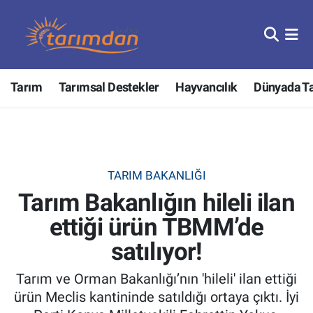
Tarım
Nöbetçi Eczaneler
Tarım
Tarımsal Destekler
Hayvancılık
Dünyada T
Hayvancılık
Hava Durumu
Gıda
Trafik Durumu
Güncel
Süper Lig Puan Durumu ve Fikstür
TARIM BAKANLIĞI
Tarım Bakanlığın hileli ilan
Tarımsal Destekler
Tüm Manşetler
ettiği ürün TBMM’de
Tarım Bakanlığı
Son Dakika Haberleri
satılıyor!
TZOB
Haber Arşivi
Tarım ve Orman Bakanlığı’nın 'hileli' ilan ettiği
ürün Meclis kantininde satıldığı ortaya çıktı. İyi
Tarım Kredi Kooperatifleri