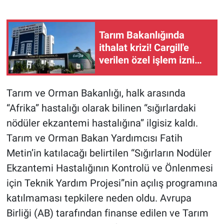
Tarım Bakanlığında
ithalat krizi! Cargill'e
verilen özel işlem izni
neden susam
ithalatçısına verilmedi?
Tarım ve Orman Bakanlığı, halk arasında
“Afrika” hastalığı olarak bilinen “sığırlardaki
nödüler ekzantemi hastalığına” ilgisiz kaldı.
Tarım ve Orman Bakan Yardımcısı Fatih
Metin’in katılacağı belirtilen “Sığırların Nodüler
Ekzantemi Hastalığının Kontrolü ve Önlenmesi
için Teknik Yardım Projesi”nin açılış programına
katılmaması tepkilere neden oldu. Avrupa
Birliği (AB) tarafından finanse edilen ve Tarım