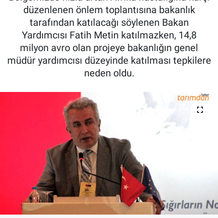
düzenlenen önlem toplantısına bakanlık
Pankobirlik
tarafından katılacağı söylenen Bakan
Yardımcısı Fatih Metin katılmazken, 14,8
Et fiyatları
milyon avro olan projeye bakanlığın genel
müdür yardımcısı düzeyinde katılması tepkilere
Tarım Bilgisi
neden oldu.
Yetiştirici Soruyor
Dünyada Tarım
Üretici Birlikleri
Şeker ve Şekerli Mamüller
Tahıllar ve Baklagiller
Tohum