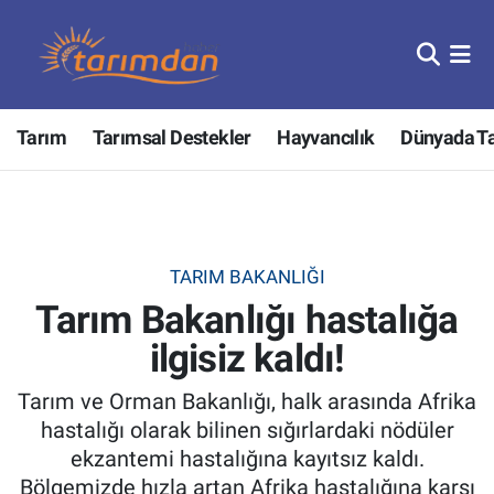
Tarım
Nöbetçi Eczaneler
Tarım
Tarımsal Destekler
Hayvancılık
Dünyada T
Hayvancılık
Hava Durumu
Gıda
Trafik Durumu
Güncel
Süper Lig Puan Durumu ve Fikstür
TARIM BAKANLIĞI
Tarım Bakanlığı hastalığa
Tarımsal Destekler
Tüm Manşetler
ilgisiz kaldı!
Tarım Bakanlığı
Son Dakika Haberleri
Tarım ve Orman Bakanlığı, halk arasında Afrika
TZOB
Haber Arşivi
hastalığı olarak bilinen sığırlardaki nödüler
ekzantemi hastalığına kayıtsız kaldı.
Tarım Kredi Kooperatifleri
Bölgemizde hızla artan Afrika hastalığına karşı