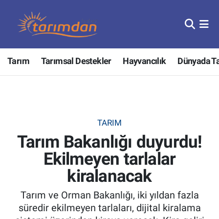
Tarım
Nöbetçi Eczaneler
Tarım
Tarımsal Destekler
Hayvancılık
Dünyada T
Hayvancılık
Hava Durumu
Gıda
Trafik Durumu
Güncel
Süper Lig Puan Durumu ve Fikstür
TARIM
Tarım Bakanlığı duyurdu!
Tarımsal Destekler
Tüm Manşetler
Ekilmeyen tarlalar
Tarım Bakanlığı
Son Dakika Haberleri
kiralanacak
TZOB
Haber Arşivi
Tarım ve Orman Bakanlığı, iki yıldan fazla
süredir ekilmeyen tarlaları, dijital kiralama
Tarım Kredi Kooperatifleri