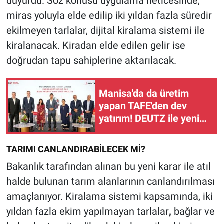
duyurdu. Söz konusu uygulama neticesinde,
miras yoluyla elde edilip iki yıldan fazla süredir
ekilmeyen tarlalar, dijital kiralama sistemi ile
kiralanacak. Kiradan elde edilen gelir ise
doğrudan tapu sahiplerine aktarılacak.
Manisa'da da üretim
yapan TAFE'den dev
yatırım! DEUTZ ile yeni
motor fabrikasını
hizmete açtı
TARIMI CANLANDIRABİLECEK Mİ?
Bakanlık tarafından alınan bu yeni karar ile atıl
halde bulunan tarım alanlarının canlandırılması
amaçlanıyor. Kiralama sistemi kapsamında, iki
yıldan fazla ekim yapılmayan tarlalar
,
bağlar ve