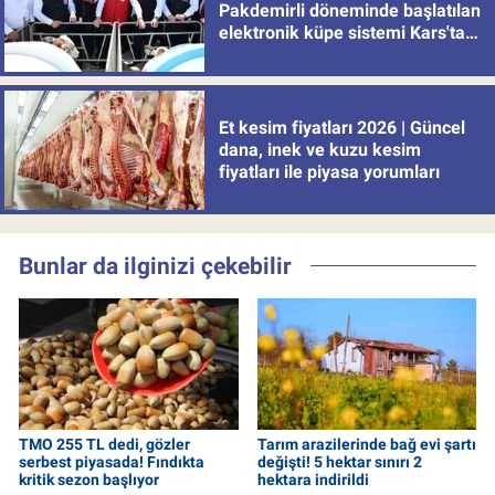
Pakdemirli döneminde başlatılan
elektronik küpe sistemi Kars'tan
uygulamaya alındı
Et kesim fiyatları 2026 | Güncel
dana, inek ve kuzu kesim
fiyatları ile piyasa yorumları
Bunlar da ilginizi çekebilir
TMO 255 TL dedi, gözler
Tarım arazilerinde bağ evi şartı
serbest piyasada! Fındıkta
değişti! 5 hektar sınırı 2
kritik sezon başlıyor
hektara indirildi