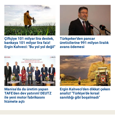
Çiftçiye 101 milyar lira destek,
Türkşeker'den pancar
bankaya 101 milyar lira faiz!
üreticilerine 991 milyon liralık
Ergin Kahveci: "Bu yol yol değil"
avans ödemesi
Manisa'da da üretim yapan
Ergin Kahveci'den dikkat çeken
TAFE'den dev yatırım! DEUTZ
analiz! "Türkiye'de kırsal
ile yeni motor fabrikasını
sanıldığı gibi boşalmadı"
hizmete açtı