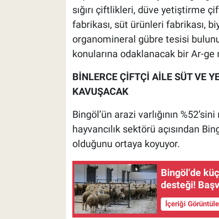
sığırı çiftlikleri, düve yetiştirme çif
fabrikası, süt ürünleri fabrikası, b
organomineral gübre tesisi bulunuy
konularına odaklanacak bir Ar-ge m
BİNLERCE ÇİFTÇİ AİLE SÜT VE 
KAVUŞACAK
Bingöl’ün arazi varlığının %52’sini
hayvancılık sektörü açısından Bing
olduğunu ortaya koyuyor.
Bingöl’de küç
desteği! Başv
İçeriği Görüntül