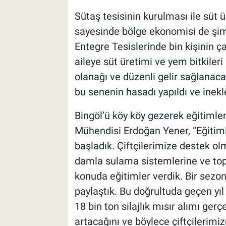
Sütaş tesisinin kurulması ile süt 
sayesinde bölge ekonomisi de şim
Entegre Tesislerinde bin kişinin ça
aileye süt üretimi ve yem bitkiler
olanağı ve düzenli gelir sağlanaca
bu senenin hasadı yapıldı ve inekler
Bingöl’ü köy köy gezerek eğitimle
Mühendisi Erdoğan Yener, “Eğitimle
başladık. Çiftçilerimize destek o
damla sulama sistemlerine ve topr
konuda eğitimler verdik. Bir sezond
paylaştık. Bu doğrultuda geçen yı
18 bin ton silajlık mısır alımı gerç
artacağını ve böylece çiftçilerimi