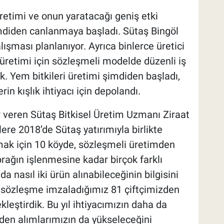
üretimi ve onun yaratacağı geniş etki
diden canlanmaya başladı. Sütaş Bingöl
lışması planlanıyor. Ayrıca binlerce üretici
i üretimi için sözleşmeli modelde düzenli iş
k. Yem bitkileri üretimi şimdiden başladı,
in kışlık ihtiyacı için depolandı.
r veren Sütaş Bitkisel Üretim Uzmanı Ziraat
re 2018’de Sütaş yatırımıyla birlikte
lmak için 10 köyde, sözleşmeli üretimden
ağın işlenmesine kadar birçok farklı
a nasıl iki ürün alınabileceğinin bilgisini
l sözleşme imzaladığımız 81 çiftçimizden
ekleştirdik. Bu yıl ihtiyacımızın daha da
zden alımlarımızın da yükseleceğini