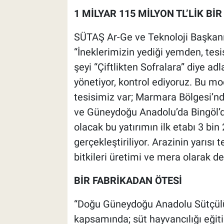
1 MİLYAR 115 MİLYON TL’LİK BİR
SÜTAŞ Ar-Ge ve Teknoloji Başkanı Mu
“İneklerimizin yediği yemden, tesis
şeyi “Çiftlikten Sofralara” diye ad
yönetiyor, kontrol ediyoruz. Bu mo
tesisimiz var; Marmara Bölgesi’nd
ve Güneydoğu Anadolu’da Bingöl’d
olacak bu yatırımın ilk etabı 3 b
gerçekleştiriliyor. Arazinin yarısı t
bitkileri üretimi ve mera olarak de
BİR FABRİKADAN ÖTESİ
“Doğu Güneydoğu Anadolu Sütçülük 
kapsamında; süt hayvancılığı eğiti