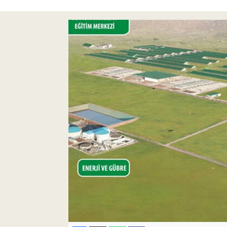
Pankobirlik
Et fiyatları
Tarım Bilgisi
Yetiştirici Soruyor
Dünyada Tarım
Üretici Birlikleri
Şeker ve Şekerli Mamüller
Tahıllar ve Baklagiller
Tohum