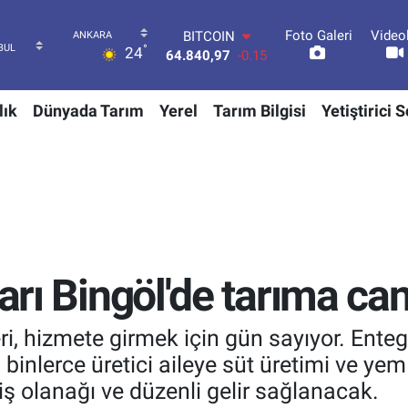
Foto Galeri
Video
DOLAR
°
24
47,7436
0.18
EURO
55,2510
0.32
lık
Dünyada Tarım
Yerel
Tarım Bilgisi
Yetiştirici 
STERLİN
64,4811
0.38
GRAM ALTIN
6660.55
0
BİST100
13.779
-14
BITCOIN
64.840,97
-0.15
ları Bingöl'de tarıma c
i, hizmete girmek için gün sayıyor. Entegr
binlerce üretici aileye süt üretimi ve yem b
ş olanağı ve düzenli gelir sağlanacak.