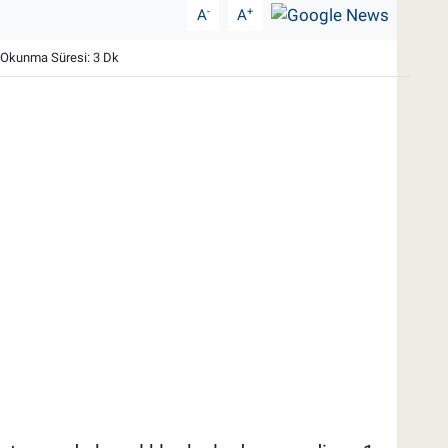
-
+
A
A
Okunma Süresi: 3 Dk