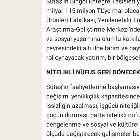
Sütaş’ın Bingöl Entegre Tesisleri y
milyar 115 milyon TL’ye mal olacak 
Ürünleri Fabrikası, Yenilenebilir E
Araştırma-Geliştirme Merkezi’nde
ve sosyal yaşamına olumlu katkıla
çevresindeki altı ilde tarım ve ha
rol oynayacak yatırım, bir bölgesel
NİTELİKLİ NÜFUS GERİ DÖNECE
Sütaş’ın faaliyetlerine başlamasıy
değişim, yenilikçilik kapasitesind
işsizliğin azalması, işgücü niteliği
göçün durması, hatta nitelikli nüf
dengelenme ve sosyal ve kültürel
ölçüde değiştirecek gelişmeler be