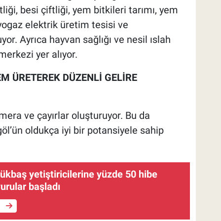
tliği, besi çiftliği, yem bitkileri tarımı, yem
iyogaz elektrik üretim tesisi ve
or. Ayrıca hayvan sağlığı ve nesil ıslah
erkezi yer alıyor.
YEM ÜRETEREK DÜZENLİ GELİRE
 mera ve çayırlar oluşturuyor. Bu da
öl’ün oldukça iyi bir potansiyele sahip
ükbaş yetiştiricilerine yüzde 50 hibe
urular başladı
e