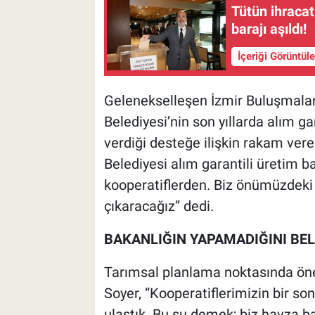
Tütün ihracatı
barajı aşıldı!
İçeriği Görüntül
Gelenekselleşen İzmir Buluşmalar
Belediyesi’nin son yıllarda alım g
verdiği desteğe ilişkin rakam vere
Belediyesi alım garantili üretim ba
kooperatiflerden. Biz önümüzdeki 5
çıkaracağız” dedi.
BAKANLIĞIN YAPAMADIĞINI BEL
Tarımsal planlama noktasında ön
Soyer, “Kooperatiflerimizin bir sonr
ulaştık. Bu şu demek; biz havza b