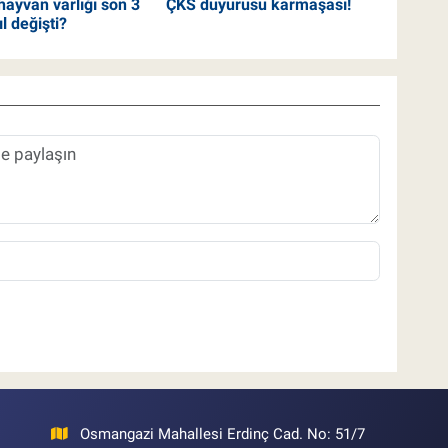
hayvan varlığı son 3
ÇKS duyurusu karmaşası!
ıl değişti?
Osmangazi Mahallesi Erdinç Cad. No: 51/7