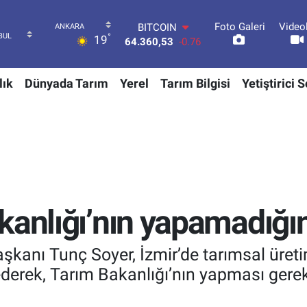
Foto Galeri
Video
DOLAR
°
19
47,7143
0.16
EURO
55,0317
-0.02
lık
Dünyada Tarım
Yerel
Tarım Bilgisi
Yetiştirici 
STERLİN
64,2463
0.07
GRAM ALTIN
6574.81
1.44
BİST100
13.799
70
BITCOIN
64.360,53
-0.76
kanlığı’nın yapamadığın
aşkanı Tunç Soyer, İzmir’de tarımsal üre
ederek, Tarım Bakanlığı’nın yapması gerek