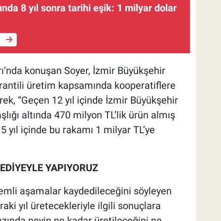
nda 8 yıl sonra tarihi eşik: 1 milyar dolar
e
ı’nda konuşan Soyer, İzmir Büyükşehir
arantili üretim kapsamında kooperatiflere
rek, “Geçen 12 yıl içinde İzmir Büyükşehir
şlığı altında 470 milyon TL’lik ürün almış
 yıl içinde bu rakamı 1 milyar TL’ye
EDİYEYLE YAPIYORUZ
emli aşamalar kaydedileceğini söyleyen
aki yıl üretecekleriyle ilgili sonuçlara
azında neyin ne kadar üretileceğini ne