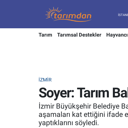
Tarım
Nöbetçi Eczaneler
Tarım
Tarımsal Destekler
Hayvancı
Hayvancılık
Hava Durumu
Gıda
Trafik Durumu
Güncel
Süper Lig Puan Durumu ve Fikstür
İZMIR
Tarımsal Destekler
Tüm Manşetler
Soyer: Tarım Ba
Tarım Bakanlığı
Son Dakika Haberleri
İzmir Büyükşehir Belediye B
TZOB
Haber Arşivi
aşamaları kat ettiğini ifade 
yaptıklarını söyledi.
Tarım Kredi Kooperatifleri