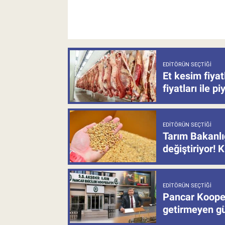
EDITÖRÜN SEÇTIĞI
Et kesim fiya
fiyatları ile p
EDITÖRÜN SEÇTIĞI
Tarım Bakanlı
değiştiriyor! K
EDITÖRÜN SEÇTIĞI
Pancar Kooper
getirmeyen güb