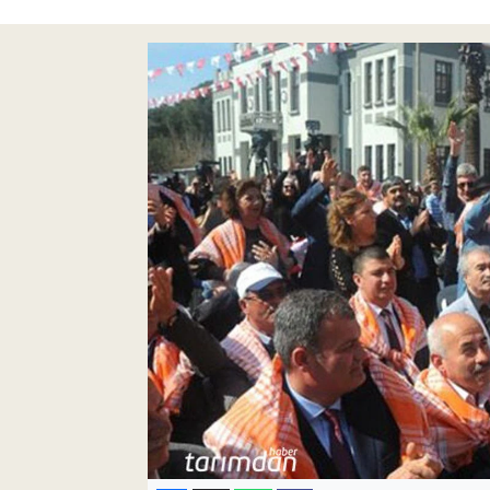
Pankobirlik
Et fiyatları
Tarım Bilgisi
Yetiştirici Soruyor
Dünyada Tarım
Üretici Birlikleri
Şeker ve Şekerli Mamüller
Tahıllar ve Baklagiller
Tohum