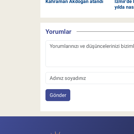
Kahraman Akdoğan atandı
İzmir’de 
yılda nas
Yorumlar
Gönder