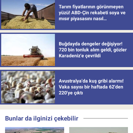
Tarım fiyatlarının görünmeyen
yüzü! ABD-Çin rekabeti soya ve
mısır piyasasını nasıl
değiştiriyor?
Buğdayda dengeler değişiyor!
720 bin tonluk alım geldi, gözler
Karadeniz'e çevrildi
Avustralya'da kuş gribi alarmı!
Vaka sayısı bir haftada 62'den
220'ye çıktı
Bunlar da ilginizi çekebilir