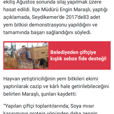
ekiliş Ağustos sonunda silaj yapılmak üzere
hasat edildi. İlçe Müdürü Engin Maraşlı, yaptığı
açıklamada, Seydikemer'de 2017'de83 adet
yem bitkisi demonstrasyonu yapıldığını ve
tamamında başarı sağlandığını söyledi.
Belediyeden çiftçiye
kışlık sebze fide desteği!
Hayvan yetiştiriciliğinin yem bitkileri ekimi
yaptırılarak cazip ve kârlı hale getirilebileceğini
belirten Maraşlı, şunları kaydetti:
“Yapılan çiftçi toplantılarında; Soya mısır
karışımının protein yönünden daha zengin