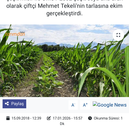
olarak çiftçi Mehmet Tekeli'nin tarlasına ekim
Pankobirlik
gerçekleştirdi.
Et fiyatları
Tarım Bilgisi
Yetiştirici Soruyor
Dünyada Tarım
Üretici Birlikleri
Şeker ve Şekerli Mamüller
Paylaş
-
+
A
A
Tahıllar ve Baklagiller
15.09.2018 - 12:39
17.01.2026 - 15:57
Okunma Süresi: 1
Dk
Tohum