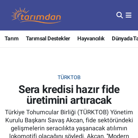
Tarım
Nöbetçi Eczaneler
Tarım
Tarımsal Destekler
Hayvancılık
Dünyada T
Hayvancılık
Hava Durumu
Gıda
Trafik Durumu
Güncel
Süper Lig Puan Durumu ve Fikstür
TÜRKTOB
Sera kredisi hazır fide
Tarımsal Destekler
Tüm Manşetler
üretimini artıracak
Tarım Bakanlığı
Son Dakika Haberleri
Türkiye Tohumcular Birliği (TÜRKTOB) Yönetim
TZOB
Haber Arşivi
Kurulu Başkanı Savaş Akcan, fide sektöründeki
gelişmelerin seracılıkta yaşanacak atılımın
Tarım Kredi Kooperatifleri
lokomotifi olacağını söyledi. Akcan, ''Modern