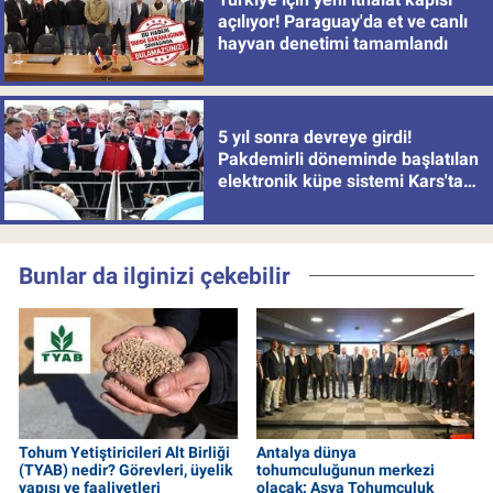
açılıyor! Paraguay'da et ve canlı
hayvan denetimi tamamlandı
5 yıl sonra devreye girdi!
Pakdemirli döneminde başlatılan
elektronik küpe sistemi Kars'tan
uygulamaya alındı
Bunlar da ilginizi çekebilir
Tohum Yetiştiricileri Alt Birliği
Antalya dünya
(TYAB) nedir? Görevleri, üyelik
tohumculuğunun merkezi
yapısı ve faaliyetleri
olacak: Asya Tohumculuk