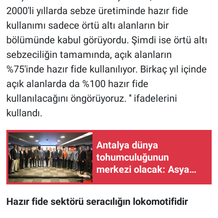
2000'li yıllarda sebze üretiminde hazır fide
kullanımı sadece örtü altı alanların bir
bölümünde kabul görüyordu. Şimdi ise örtü altı
sebzeciliğin tamamında, açık alanların
%75'inde hazır fide kullanılıyor. Birkaç yıl içinde
açık alanlarda da %100 hazır fide
kullanılacağını öngörüyoruz. '' ifadelerini
kullandı.
Antalya dünya
tohumculuğunun
merkezi olacak: Asya
Tohumculuk Kongresi ilk
kez Türkiye’de
Hazır fide sektörü seracılığın lokomotifidir
düzenlenecek