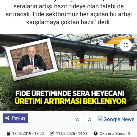
seraların artışı hazır fideye olan talebi de
Pankobirlik
artıracak. Fide sektörümüz her açıdan bu artışı
karşılamaya çoktan hazır.'' dedi.
Et fiyatları
Tarım Bilgisi
Yetiştirici Soruyor
Dünyada Tarım
Üretici Birlikleri
Şeker ve Şekerli Mamüller
Paylaş
-
+
A
A
Tahıllar ve Baklagiller
18.03.2019 - 13:20
11.02.2026 - 14:23
Okunma Süresi: 2
Tohum