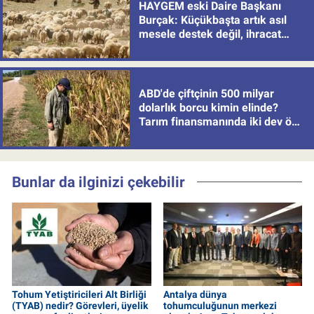
HAYGEM eski Daire Başkanı
Burçak: Küçükbaşta artık asıl
mesele destek değil, ihracat
politikası
ABD'de çiftçinin 500 milyar
dolarlık borcu kimin elinde?
Tarım finansmanında iki dev öne
çıkıyor
Bunlar da ilginizi çekebilir
Tohum Yetiştiricileri Alt Birliği
Antalya dünya
(TYAB) nedir? Görevleri, üyelik
tohumculuğunun merkezi