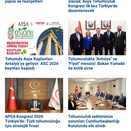
yapısı ve faaliyetleri
olacak: Asya Tohumculuk
Kongresi ilk kez Türkiye’de
düzenlenecek
Tohumda Asya Kaplanları
Tohumculukta "Antalya" ve
Antalya’ya geliyor: ASC 2026
"Fiyat" mesaisi: Bakan Yumaklı
kayıtları başladı
ile kritik zirve
APSA Kongresi 2026
Tohumculuk sektörünün
Türkiye’de: Türk tohumculuğu
sorunları Cumhurbaşkanlığı
için stratejik fırsat
Kurulunda ele alındı