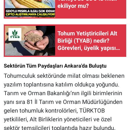
ekiliyor mu?
Tohum Yetiştiricileri Alt
Birliği (TYAB) nedir?
Görevleri, üyelik yapısı
ve faaliyetleri
Sektörün Tüm Paydaşları Ankara'da Buluştu
Tohumculuk sektöründe milat olması beklenen
yazılım toplantısına katılım oldukça yoğundu.
Tarım ve Orman Bakanlığı’nın ilgili birimlerinin
yanı sıra 81 İl Tarım ve Orman Müdürlüğünden
gelen tohumluk kontrolörleri, TÜRKTOB
yetkilileri, Alt Birliklerin yöneticileri ve özel
sektör temsilcileri toplantıda hazır bulundu.