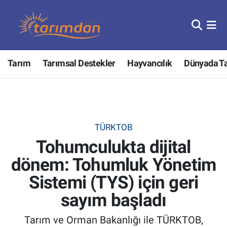
Tarım
Nöbetçi Eczaneler
Tarım
Tarımsal Destekler
Hayvancılık
Dünyada T
Hayvancılık
Hava Durumu
Gıda
Trafik Durumu
Güncel
Süper Lig Puan Durumu ve Fikstür
TÜRKTOB
Tohumculukta dijital
Tarımsal Destekler
Tüm Manşetler
dönem: Tohumluk Yönetim
Tarım Bakanlığı
Son Dakika Haberleri
Sistemi (TYS) için geri
TZOB
Haber Arşivi
sayım başladı
Tarım ve Orman Bakanlığı ile TÜRKTOB,
Tarım Kredi Kooperatifleri