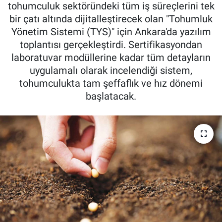
tohumculuk sektöründeki tüm iş süreçlerini tek
Pankobirlik
bir çatı altında dijitalleştirecek olan "Tohumluk
Yönetim Sistemi (TYS)" için Ankara'da yazılım
Et fiyatları
toplantısı gerçekleştirdi. Sertifikasyondan
laboratuvar modüllerine kadar tüm detayların
Tarım Bilgisi
uygulamalı olarak incelendiği sistem,
tohumculukta tam şeffaflık ve hız dönemi
Yetiştirici Soruyor
başlatacak.
Dünyada Tarım
Üretici Birlikleri
Şeker ve Şekerli Mamüller
Tahıllar ve Baklagiller
Tohum