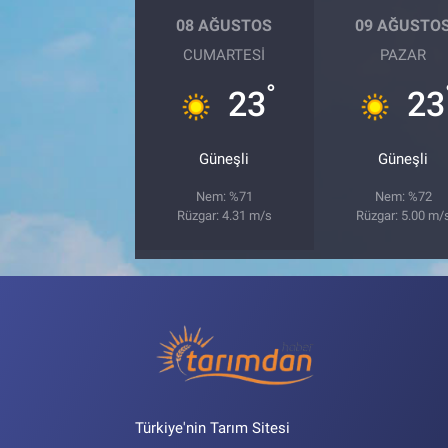
08 AĞUSTOS
09 AĞUSTO
CUMARTESI
PAZAR
°
23
23
Güneşli
Güneşli
Nem: %71
Nem: %72
Rüzgar: 4.31 m/s
Rüzgar: 5.00 m/
Türkiye'nin Tarım Sitesi