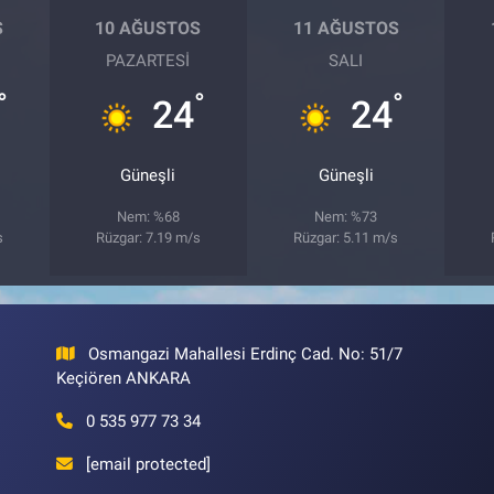
S
10 AĞUSTOS
11 AĞUSTOS
PAZARTESI
SALI
°
°
°
24
24
Güneşli
Güneşli
Nem: %68
Nem: %73
s
Rüzgar: 7.19 m/s
Rüzgar: 5.11 m/s
Osmangazi Mahallesi Erdinç Cad. No: 51/7
Keçiören ANKARA
0 535 977 73 34
[email protected]