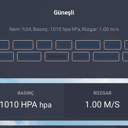
Güneşli
Nem: %54, Basınç: 1010 hpa hPa, Rüzgar: 1.00 m/s
kum
Ayvacık
Bafra
Canik
Çarşamba
Havza
mayıs
Salıpazarı
Tekkeköy
Terme
Vezirköprü
Y
BASINÇ
RÜZGAR
1010 HPA
1.00 M/S
hpa