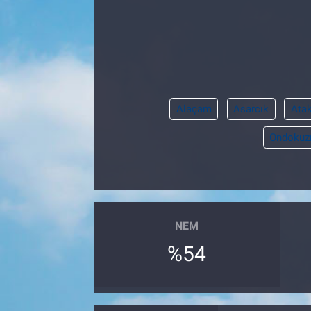
Pankobirlik
Et fiyatları
Tarım Bilgisi
Alaçam
Asarcık
Ata
Yetiştirici Soruyor
Ondokuz
Dünyada Tarım
Üretici Birlikleri
NEM
Şeker ve Şekerli Mamüller
%54
Tahıllar ve Baklagiller
Tohum