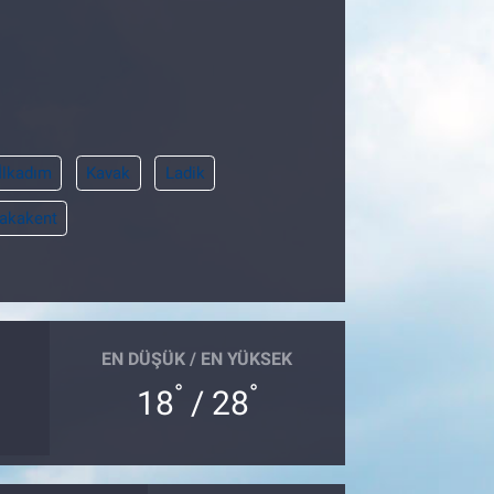
İlkadım
Kavak
Ladik
akakent
EN DÜŞÜK / EN YÜKSEK
°
°
18
/ 28