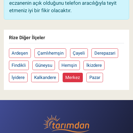
eczanenin açık olduğunu telefon aracılığıyla teyit
etmeniz iyi bir fikir olacaktır.
Rize Diğer İlçeler
Ardeşen
Çamlıhemşin
Çayeli
Derepazari
Findikli
Güneysu
Hemşin
İkizdere
İyidere
Kalkandere
Merkez
Pazar