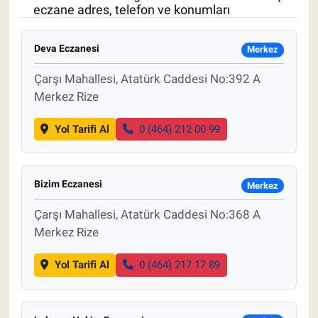
eczane adres, telefon ve konumları
Pankobirlik
Deva Eczanesi
Merkez
Et fiyatları
Çarşı Mahallesi, Atatürk Caddesi No:392 A
Merkez Rize
Tarım Bilgisi
Yol Tarifi Al
0 (464) 212 00 99
Yetiştirici Soruyor
Dünyada Tarım
Bizim Eczanesi
Merkez
Üretici Birlikleri
Çarşı Mahallesi, Atatürk Caddesi No:368 A
Merkez Rize
Şeker ve Şekerli Mamüller
Yol Tarifi Al
0 (464) 217 17 89
Tahıllar ve Baklagiller
Tohum