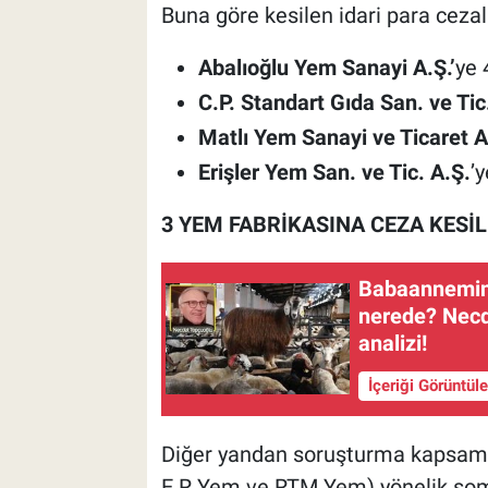
Buna göre kesilen idari para cezala
Abalıoğlu Yem Sanayi A.Ş.’
ye 
C.P. Standart Gıda San. ve Tic
Matlı Yem Sanayi ve Ticaret A
Erişler Yem San. ve Tic. A.Ş.
’
3 YEM FABRİKASINA CEZA KESİ
Babaannemin 
nerede? Necd
analizi!
İçeriği Görüntül
Diğer yandan soruşturma kapsamı
E.R Yem ve RTM Yem) yönelik somut