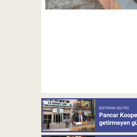
EDITÖRÜN SEÇTIĞI
Pancar Kooper
getirmeyen güb