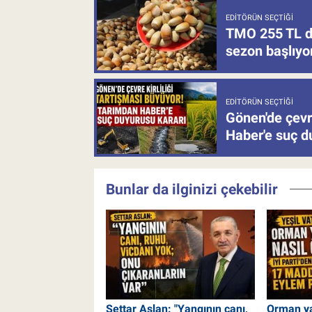
EDITÖRÜN SEÇTIĞI
TMO 255 TL de
sezon başlıyo
EDITÖRÜN SEÇTIĞI
Gönen'de çevre
Haber'e suç d
Bunlar da ilginizi çekebilir
Settar Aslan: "Yangının canı,
Orman ya