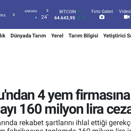
Foto Galeri
Video
DOLAR
°
24
47,6006
0.06
EURO
55,0250
0.02
lık
Dünyada Tarım
Yerel
Tarım Bilgisi
Yetiştirici 
STERLİN
64,2398
0.2
GRAM ALTIN
6500.87
0.12
BİST100
13.799
70
BITCOIN
64.643,95
0.16
'ndan 4 yem firmasın
layı 160 milyon lira ceza
ında rekabet şartlarını ihlal ettiği gerek