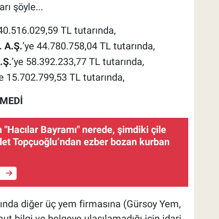
rı şöyle...
40.516.029,59 TL tutarında,
. A.Ş.
’ye 44.780.758,04 TL tutarında,
.Ş.
’ye 58.392.233,77 TL tutarında,
ye 15.702.799,53 TL tutarında,
LMEDİ
"Hacılar Bayramı" nerede, şimdiki çile
et Topçuoğlu’ndan ezber bozan kurban
e
nda diğer üç yem firmasına (Gürsoy Yem,
 bilgi ve belgeye ulaşılamadığı için idari