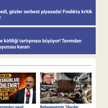
di, gözler serbest piyasada! Fındıkta kritik
r
 kirliliği tartışması büyüyor! Tarımdan
uyurusu kararı
ngınları nasıl
Babaannemin "Hacılar