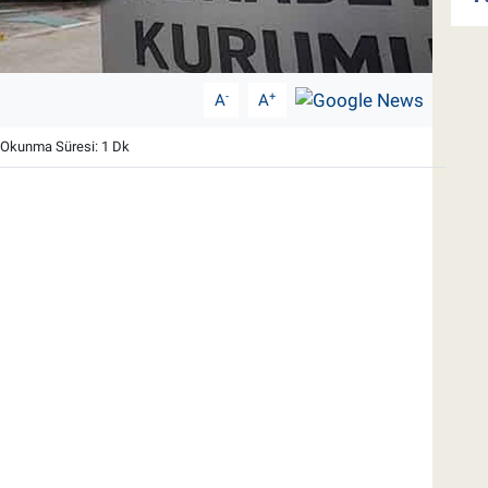
-
+
A
A
Okunma Süresi: 1 Dk