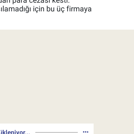
ari para cezası kesti.
ılamadığı için bu üç firmaya
ükleniyor...