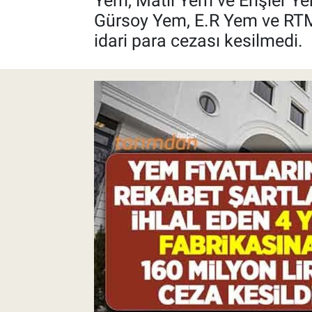
Yem, Matlı Yem ve Erişler Ye
Gürsoy Yem, E.R Yem ve RTM Y
Pankobirlik
idari para cezası kesilmedi.
Et fiyatları
Tarım Bilgisi
Yetiştirici Soruyor
Dünyada Tarım
Üretici Birlikleri
Şeker ve Şekerli Mamüller
Tahıllar ve Baklagiller
Tohum