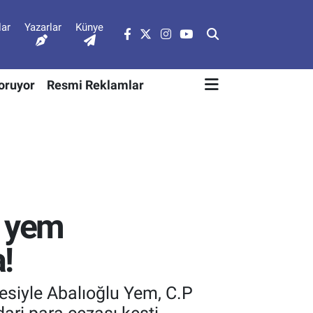
lar
Yazarlar
Künye
Soruyor
Resmi Reklamlar
a yem
!
çesiyle Abalıoğlu Yem, C.P