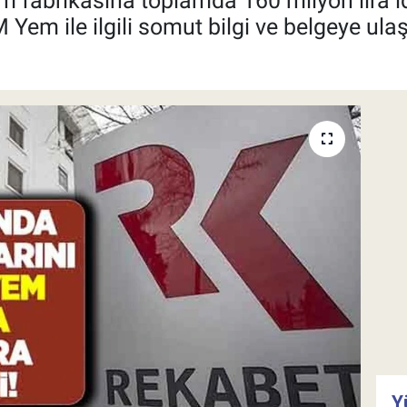
m fabrikasına toplamda 160 milyon lira id
em ile ilgili somut bilgi ve belgeye ulaş
Y