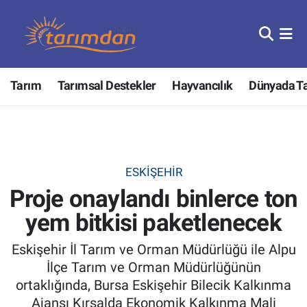
Tarım
Nöbetçi Eczaneler
Tarım
Tarımsal Destekler
Hayvancılık
Dünyada T
Hayvancılık
Hava Durumu
Gıda
Trafik Durumu
Güncel
Süper Lig Puan Durumu ve Fikstür
ESKIŞEHIR
Proje onaylandı binlerce ton
Tarımsal Destekler
Tüm Manşetler
yem bitkisi paketlenecek
Tarım Bakanlığı
Son Dakika Haberleri
Eskişehir İl Tarım ve Orman Müdürlüğü ile Alpu
TZOB
Haber Arşivi
İlçe Tarım ve Orman Müdürlüğünün
ortaklığında, Bursa Eskişehir Bilecik Kalkınma
Tarım Kredi Kooperatifleri
Ajansı Kırsalda Ekonomik Kalkınma Mali