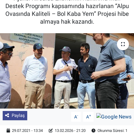
Destek Programı kapsamında hazırlanan “Alpu
Pankobirlik
Ovasında Kaliteli – Bol Kaba Yem” Projesi hibe
almaya hak kazandı.
Et fiyatları
Tarım Bilgisi
Yetiştirici Soruyor
Dünyada Tarım
Üretici Birlikleri
Şeker ve Şekerli Mamüller
Paylaş
-
+
A
A
Tahıllar ve Baklagiller
29.07.2021 - 13:34
13.02.2026 - 21:20
Okunma Süresi: 1
Tohum