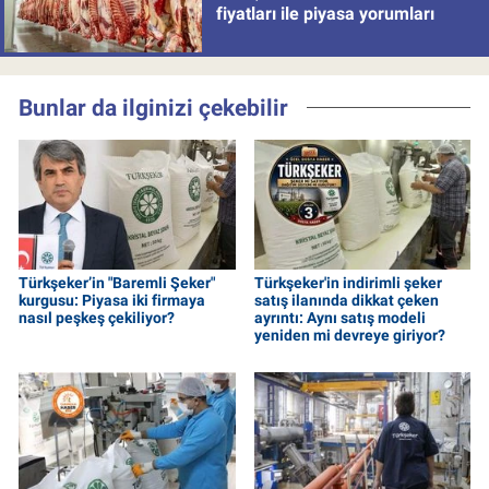
fiyatları ile piyasa yorumları
Bunlar da ilginizi çekebilir
Türkşeker’in "Baremli Şeker"
Türkşeker'in indirimli şeker
kurgusu: Piyasa iki firmaya
satış ilanında dikkat çeken
nasıl peşkeş çekiliyor?
ayrıntı: Aynı satış modeli
yeniden mi devreye giriyor?