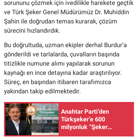
sorununu çözmek için ivedilikle harekete geçtik
ve Türk Şeker Genel Müdürümüz Dr. Muhiddin
Şahin ile doğrudan temas kurarak, çözüm
sürecini hızlandırdık.
Bu doğrultuda, uzman ekipler derhal Burdur’a
gönderildi ve tarlalarda, çuvalların başında
titizlikle numune alımı yapılarak sorunun
kaynağı en ince detayına kadar araştırılıyor.
Süreç, en başından itibaren tarafımızca
yakından takip edilmektedir.
Anahtar Parti’den
Türkşeker’e 600
milyonluk “Şeker
Operasyonu” tepkisi: