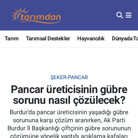
Tarım
Nöbetçi Eczaneler
Tarım
Tarımsal Destekler
Hayvancılık
Dünyada T
Hayvancılık
Hava Durumu
Gıda
Trafik Durumu
Güncel
Süper Lig Puan Durumu ve Fikstür
ŞEKER-PANCAR
Pancar üreticisinin gübre
Tarımsal Destekler
Tüm Manşetler
sorunu nasıl çözülecek?
Tarım Bakanlığı
Son Dakika Haberleri
Burdur'da pancar üreticisinin yaşadığı gübre
TZOB
Haber Arşivi
sorununa karşı çözüm aranırken, Ak Parti
Burdur İl Başkanlığı çiftçinin gübre sorununun
Tarım Kredi Kooperatifleri
çözümüne yönelik yaptığı açıklama kafaları