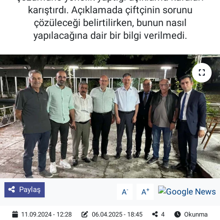
karıştırdı. Açıklamada çiftçinin sorunu
Pankobirlik
çözüleceği belirtilirken, bunun nasıl
yapılacağına dair bir bilgi verilmedi.
Et fiyatları
Tarım Bilgisi
Yetiştirici Soruyor
Dünyada Tarım
Üretici Birlikleri
Şeker ve Şekerli Mamüller
Paylaş
-
+
A
A
Tahıllar ve Baklagiller
11.09.2024 - 12:28
06.04.2025 - 18:45
4
Okunma
Tohum