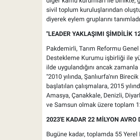
diğer kamu kurumları ile birlikte, gir
sivil toplum kuruluşlarından oluşt
diyerek eylem gruplarını tanımladı
"LEADER YAKLAŞIMI ŞİMDİLİK 1
Pakdemirli, Tarım Reformu Genel 
Destekleme Kurumu işbirliği ile y
ilde uygulandığını ancak zamanla bu
"2010 yılında, Şanlıurfa'nın Birecik
başlatılan çalışmalara, 2015 yılın
Amasya, Çanakkale, Denizli, Diya
ve Samsun olmak üzere toplam 12 i
2023'E KADAR 22 MİLYON AVRO
Bugüne kadar, toplamda 55 Yerel 