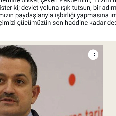
emine dikkat çeken Pakdemirli, “Bizim mil
ster ki; devlet yoluna ışık tutsun, bir adım
mızın paydaşlarıyla işbirliği yapmasına 
kçimizi gücümüzün son haddine kadar de