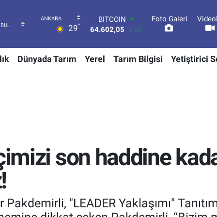
Foto Galeri
Video
DOLAR
°
29
47,5986
0.06
EURO
55,0700
0.1
lık
Dünyada Tarım
Yerel
Tarım Bilgisi
Yetiştirici 
STERLİN
64,2438
0.21
GRAM ALTIN
6513.94
0.32
BİST100
13.768
48
BITCOIN
64.602,05
0.69
tçimizi son haddine kad
!
 Pakdemirli, "LEADER Yaklaşımı" Tanıtım