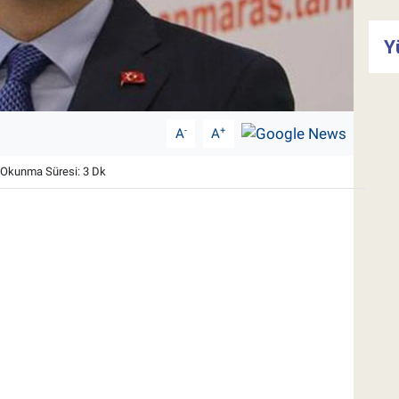
Y
-
+
A
A
Okunma Süresi: 3 Dk