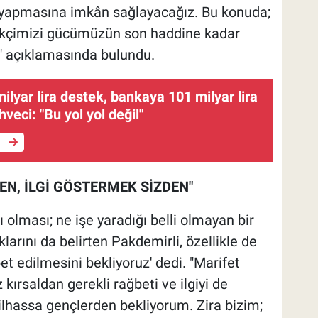
ği yapmasına imkân sağlayacağız. Bu konuda;
emekçimizi gücümüzün son haddine kadar
" açıklamasında bulundu.
milyar lira destek, bankaya 101 milyar lira
hveci: "Bu yol yol değil"
e
EN, İLGİ GÖSTERMEK SİZDEN"
olması; ne işe yaradığı belli olmayan bir
larını da belirten Pakdemirli, özellikle de
et edilmesini bekliyoruz' dedi. "Marifet
z kırsaldan gerekli rağbeti ve ilgiyi de
bilhassa gençlerden bekliyorum. Zira bizim;