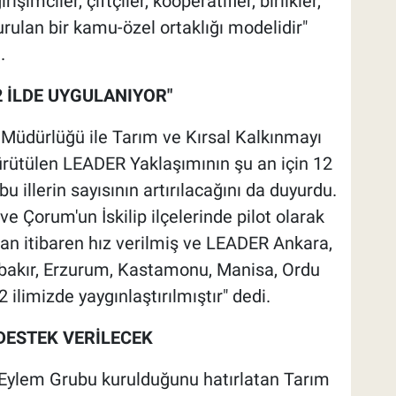
işimciler, çiftçiler, kooperatifler, birlikler,
urulan bir kamu-özel ortaklığı modelidir"
.
2 İLDE UYGULANIYOR"
Müdürlüğü ile Tarım ve Kırsal Kalkınmayı
ürütülen LEADER Yaklaşımının şu an için 12
 illerin sayısının artırılacağını da duyurdu.
 ve Çorum'un İskilip ilçelerinde pilot olarak
dan itibaren hız verilmiş ve LEADER Ankara,
rbakır, Erzurum, Kastamonu, Manisa, Ordu
limizde yaygınlaştırılmıştır" dedi.
 DESTEK VERİLECEK
Eylem Grubu kurulduğunu hatırlatan Tarım