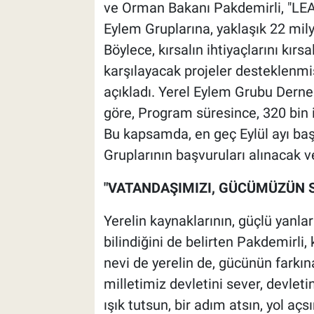
ve Orman Bakanı Pakdemirli, "LEAD
Eylem Gruplarına, yaklaşık 22 mil
Böylece, kırsalın ihtiyaçlarını kırsa
karşılayacak projeler desteklenmiş
açıkladı.
Yerel Eylem Grubu Dernek
göre, Program süresince, 320 bin i
Bu kapsamda, en geç Eylül ayı başl
Gruplarının başvuruları alınacak v
"VATANDAŞIMIZI, GÜCÜMÜZÜN 
Yerelin kaynaklarının, güçlü yanlar
bilindiğini de belirten Pakdemirli,
nevi de yerelin de, gücünün farkın
milletimiz devletini sever, devleti
ışık tutsun, bir adım atsın, yol aç