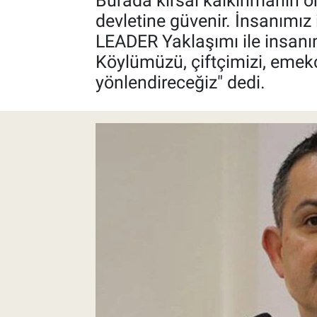
Burada kırsal kalkınmanın ön
devletine güvenir. İnsanımız i
Pankobirlik
LEADER Yaklaşımı ile insanı
Köylümüzü, çiftçimizi, eme
Et fiyatları
yönlendireceğiz" dedi.
Tarım Bilgisi
Yetiştirici Soruyor
Dünyada Tarım
Üretici Birlikleri
Şeker ve Şekerli Mamüller
Tahıllar ve Baklagiller
Tohum