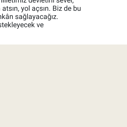
letimiz devletini sever,
 atsın, yol açsın. Biz de bu
imkân sağlayacağız.
stekleyecek ve