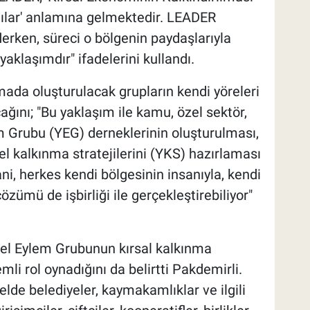
ntılar' anlamına gelmektedir. LEADER
lerken, süreci o bölgenin paydaşlarıyla
r yaklaşımdır" ifadelerini kullandı.
ada oluşturulacak grupların kendi yöreleri
cağını; "Bu yaklaşım ile kamu, özel sektör,
lem Grubu (YEG) derneklerinin oluşturulması,
rel kalkınma stratejilerini (YKS) hazırlaması
i, herkes kendi bölgesinin insanıyla, kendi
özümü de işbirliği ile gerçekleştirebiliyor"
el Eylem Grubunun kırsal kalkınma
li rol oynadığını da belirtti Pakdemirli.
elde belediyeler, kaymakamlıklar ve ilgili