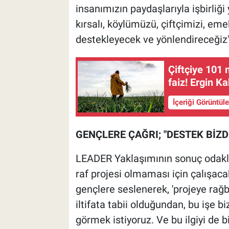
insanımızın paydaşlarıyla işbirli
kırsalı, köylümüzü, çiftçimizi, 
destekleyecek ve yönlendireceğiz
Çiftçiye 101 
faiz! Ergin Ka
İçeriği Görüntül
GENÇLERE ÇAĞRI; "DESTEK BİZD
LEADER Yaklaşımının sonuç odaklı 
raf projesi olmaması için çalışacak
gençlere seslenerek, 'projeye rağb
iltifata tabii olduğundan, bu işe bi
görmek istiyoruz. Ve bu ilgiyi de 