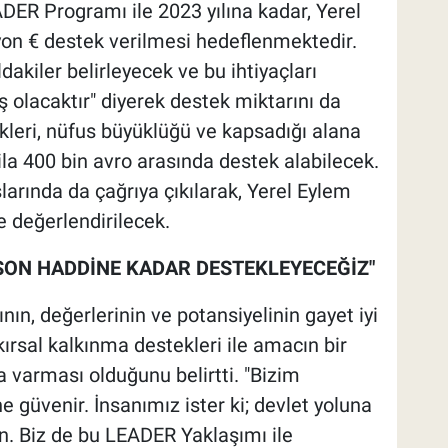
ER Programı ile 2023 yılına kadar, Yerel
yon € destek verilmesi hedeflenmektedir.
ldakiler belirleyecek ve bu ihtiyaçları
 olacaktır" diyerek destek miktarını da
leri, nüfus büyüklüğü ve kapsadığı alana
la 400 bin avro arasında destek alabilecek.
arında da çağrıya çıkılarak, Yerel Eylem
e değerlendirilecek.
SON HADDİNE KADAR DESTEKLEYECEĞİZ"
ının, değerlerinin ve potansiyelinin gayet iyi
 kırsal kalkınma destekleri ile amacın bir
a varması olduğunu belirtti. "Bizim
ne güvenir. İnsanımız ister ki; devlet yoluna
sın. Biz de bu LEADER Yaklaşımı ile