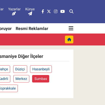
lar
Yazarlar
Künye
Soruyor
Resmi Reklamlar
smaniye Diğer İlçeler
Bahçe
Düziçi
Hasanbeyli
adirli
Merkez
Sumbas
Toprakkale