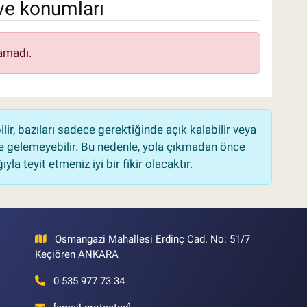
ve konumları
amadı.
r, bazıları sadece gerektiğinde açık kalabilir veya
 gelemeyebilir. Bu nedenle, yola çıkmadan önce
la teyit etmeniz iyi bir fikir olacaktır.
Osmangazi Mahallesi Erdinç Cad. No: 51/7
Keçiören ANKARA
0 535 977 73 34