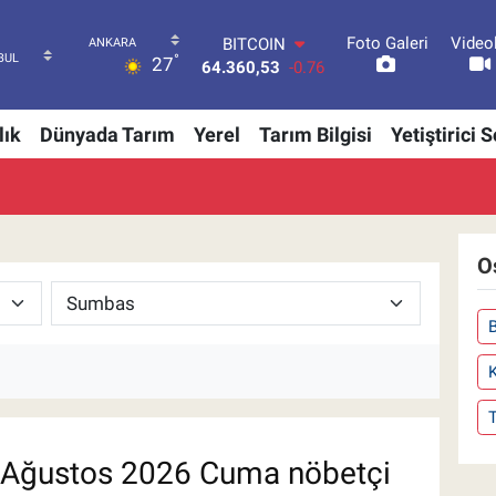
Foto Galeri
Video
BITCOIN
°
27
64.360,53
-0.76
DOLAR
47,7069
0.17
lık
Dünyada Tarım
Yerel
Tarım Bilgisi
Yetiştirici 
EURO
55,0265
0.01
STERLİN
64,1897
0.02
GRAM ALTIN
6574.81
1.44
O
BİST100
13.887
64
K
Ağustos 2026 Cuma nöbetçi