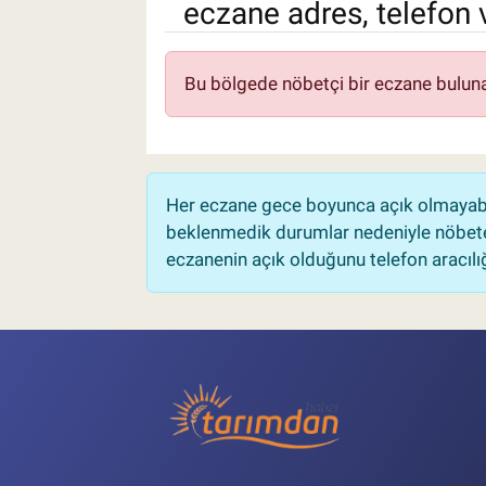
eczane adres, telefon 
Pankobirlik
Bu bölgede nöbetçi bir eczane bulun
Et fiyatları
Tarım Bilgisi
Yetiştirici Soruyor
Her eczane gece boyunca açık olmayabili
beklenmedik durumlar nedeniyle nöbete
eczanenin açık olduğunu telefon aracılığıy
Dünyada Tarım
Üretici Birlikleri
Şeker ve Şekerli Mamüller
Tahıllar ve Baklagiller
Tohum