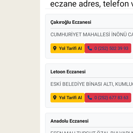
eczane adres, telefon 
Pankobirlik
Çakıroğlu Eczanesi
Et fiyatları
CUMHURİYET MAHALLESİ İNÖNÜ CA
Tarım Bilgisi
Yol Tarifi Al
0 (252) 502 39 93
Yetiştirici Soruyor
Dünyada Tarım
Letoon Eczanesi
ESKİ BELEDİYE BİNASI ALTI, KUML
Üretici Birlikleri
Yol Tarifi Al
0 (252) 677 83 63
Şeker ve Şekerli Mamüller
Tahıllar ve Baklagiller
Anadolu Eczanesi
Tohum