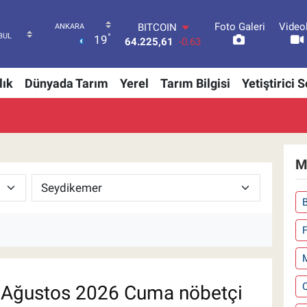
Foto Galeri
Video
BITCOIN
°
19
64.225,61
-0.63
DOLAR
47,6704
0
lık
Dünyada Tarım
Yerel
Tarım Bilgisi
Yetiştirici 
EURO
55,0406
-0.08
STERLİN
64,2143
0
GRAM ALTIN
6510.40
0.45
M
BİST100
13.799
70
F
Ağustos 2026 Cuma nöbetçi