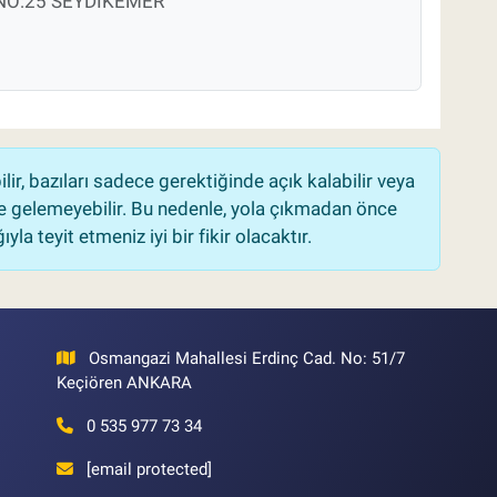
NO:25 SEYDİKEMER
r, bazıları sadece gerektiğinde açık kalabilir veya
 gelemeyebilir. Bu nedenle, yola çıkmadan önce
la teyit etmeniz iyi bir fikir olacaktır.
Osmangazi Mahallesi Erdinç Cad. No: 51/7
Keçiören ANKARA
0 535 977 73 34
[email protected]