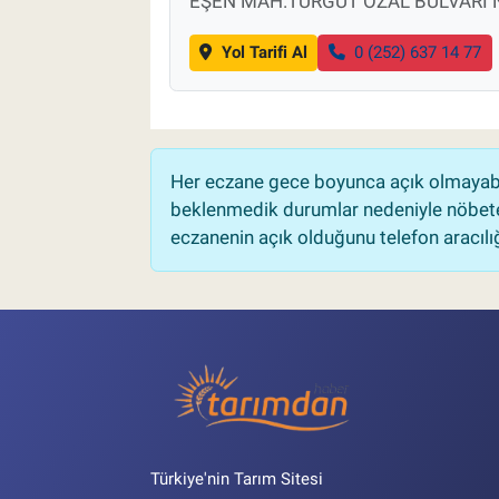
EŞEN MAH.TURGUT ÖZAL BULVARI 
Yol Tarifi Al
0 (252) 637 14 77
Her eczane gece boyunca açık olmayabili
beklenmedik durumlar nedeniyle nöbete
eczanenin açık olduğunu telefon aracılığıy
Türkiye'nin Tarım Sitesi