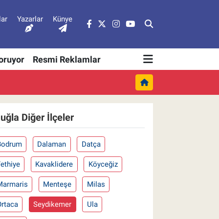
lar
Yazarlar
Künye
Soruyor
Resmi Reklamlar
uğla Diğer İlçeler
Bodrum
Dalaman
Datça
ethiye
Kavaklidere
Köyceğiz
Marmaris
Menteşe
Milas
Ortaca
Seydikemer
Ula