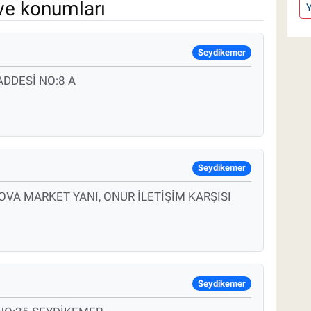
ve konumları
Seydikemer
DDESİ NO:8 A
Seydikemer
UOVA MARKET YANI, ONUR İLETİŞİM KARŞISI
Seydikemer