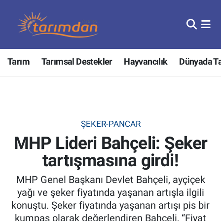
Tarım
Nöbetçi Eczaneler
Tarım
Tarımsal Destekler
Hayvancılık
Dünyada T
Hayvancılık
Hava Durumu
Gıda
Trafik Durumu
Güncel
Süper Lig Puan Durumu ve Fikstür
ŞEKER-PANCAR
MHP Lideri Bahçeli: Şeker
Tarımsal Destekler
Tüm Manşetler
tartışmasına girdi!
Tarım Bakanlığı
Son Dakika Haberleri
MHP Genel Başkanı Devlet Bahçeli, ayçiçek
TZOB
Haber Arşivi
yağı ve şeker fiyatında yaşanan artışla ilgili
konuştu. Şeker fiyatında yaşanan artışı pis bir
Tarım Kredi Kooperatifleri
kumpas olarak değerlendiren Bahçeli, “Fiyat