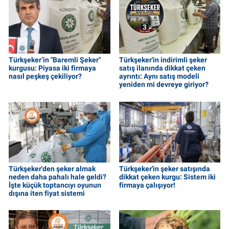
Türkşeker’in "Baremli Şeker"
Türkşeker'in indirimli şeker
kurgusu: Piyasa iki firmaya
satış ilanında dikkat çeken
nasıl peşkeş çekiliyor?
ayrıntı: Aynı satış modeli
yeniden mi devreye giriyor?
Türkşeker'den şeker almak
Türkşeker'in şeker satışında
neden daha pahalı hale geldi?
dikkat çeken kurgu: Sistem iki
İşte küçük toptancıyı oyunun
firmaya çalışıyor!
dışına iten fiyat sistemi