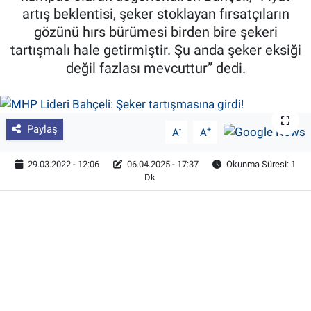
artış beklentisi, şeker stoklayan fırsatçıların
Pankobirlik
gözünü hırs bürümesi birden bire şekeri
tartışmalı hale getirmiştir. Şu anda şeker eksiği
Et fiyatları
değil fazlası mevcuttur” dedi.
Tarım Bilgisi
Paylaş
Yetiştirici Soruyor
-
+
A
A
29.03.2022 - 12:06
06.04.2025 - 17:37
Okunma Süresi: 1
Dünyada Tarım
Dk
Üretici Birlikleri
Şeker ve Şekerli Mamüller
Tahıllar ve Baklagiller
Tohum