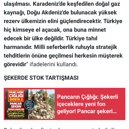
ulaşılması. Karadeniz'de keşfedilen doğal gaz
kaynağı, Doğu Akdeniz'de bulunacak yüksek
rezerv ülkemizin elini güçlendirecektir. Türkiye
hiç kimseye el açacak, ona buna minnet
edecek bir ülke değildir. Türkiye tahıl
harmanıdır. Milli seferberlik ruhuyla stratejik
tehditlerin önüne geçilmesi herkesin müşterek
görevidir
” ifadelerini kullandı.
ŞEKERDE STOK TARTIŞMASI
Pancarın Çığlığı: Şekerli
içeceklere yeni fon
geliyor! Pancar şekeri
pahalanacak, tatlandırıcı
teşvik edilecek!