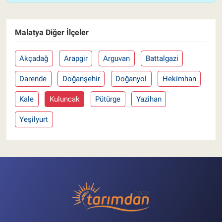
Malatya Diğer İlçeler
Akçadağ
Arapgir
Arguvan
Battalgazi
Darende
Doğanşehir
Doğanyol
Hekimhan
Kale
Kuluncak
Pütürge
Yazihan
Yeşilyurt