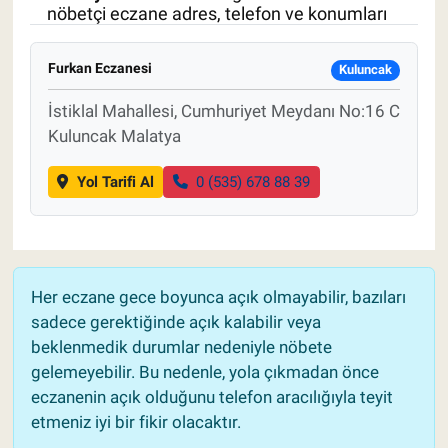
nöbetçi eczane adres, telefon ve konumları
Pankobirlik
Furkan Eczanesi
Kuluncak
Et fiyatları
İstiklal Mahallesi, Cumhuriyet Meydanı No:16 C
Kuluncak Malatya
Tarım Bilgisi
Yol Tarifi Al
0 (535) 678 88 39
Yetiştirici Soruyor
Dünyada Tarım
Üretici Birlikleri
Her eczane gece boyunca açık olmayabilir, bazıları
sadece gerektiğinde açık kalabilir veya
Şeker ve Şekerli Mamüller
beklenmedik durumlar nedeniyle nöbete
gelemeyebilir. Bu nedenle, yola çıkmadan önce
Tahıllar ve Baklagiller
eczanenin açık olduğunu telefon aracılığıyla teyit
etmeniz iyi bir fikir olacaktır.
Tohum