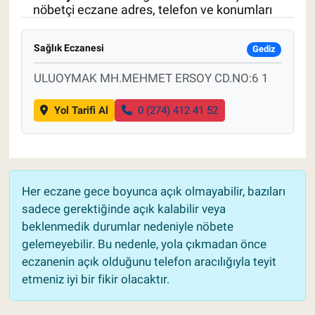
nöbetçi eczane adres, telefon ve konumları
Pankobirlik
Sağlık Eczanesi
Gediz
Et fiyatları
ULUOYMAK MH.MEHMET ERSOY CD.NO:6 1
Tarım Bilgisi
Yol Tarifi Al
0 (274) 412 41 52
Yetiştirici Soruyor
Dünyada Tarım
Her eczane gece boyunca açık olmayabilir, bazıları
Üretici Birlikleri
sadece gerektiğinde açık kalabilir veya
beklenmedik durumlar nedeniyle nöbete
Şeker ve Şekerli Mamüller
gelemeyebilir. Bu nedenle, yola çıkmadan önce
eczanenin açık olduğunu telefon aracılığıyla teyit
Tahıllar ve Baklagiller
etmeniz iyi bir fikir olacaktır.
Tohum