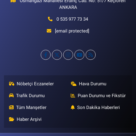
Osmangazi Mahallesi Erdinç Cad. No: 51/7 Keçiören
ANKARA
0 535 977 73 34
[email protected]
Nöbetçi Eczaneler
Hava Durumu
Trafik Durumu
Puan Durumu ve Fikstür
Tüm Manşetler
Son Dakika Haberleri
Haber Arşivi