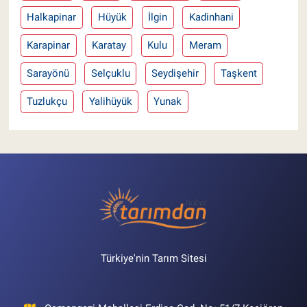
Halkapinar
Hüyük
İlgin
Kadinhani
Karapinar
Karatay
Kulu
Meram
Sarayönü
Selçuklu
Seydişehir
Taşkent
Tuzlukçu
Yalihüyük
Yunak
Türkiye'nin Tarım Sitesi