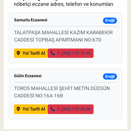
nöbetçi eczane adres, telefon ve konumları
Pankobirlik
Samurlu Eczanesi
Ereğli
Et fiyatları
TALATPAŞA MAHALLESİ KAZIM KARABEKİR
CADDESİ TOPBAŞ APARTMANI NO:67D
Tarım Bilgisi
Yol Tarifi Al
0 (332) 710 10 45
Yetiştirici Soruyor
Dünyada Tarım
Gülin Eczanesi
Ereğli
Üretici Birlikleri
TOROS MAHALLESİ ŞEHİT METİN DÜZGÜN
CADDESİ NO:16A-16B
Şeker ve Şekerli Mamüller
Yol Tarifi Al
0 (332) 710 26 56
Tahıllar ve Baklagiller
Tohum