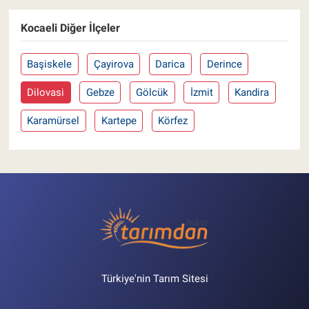
Kocaeli Diğer İlçeler
Başiskele
Çayirova
Darica
Derince
Dilovasi
Gebze
Gölcük
İzmit
Kandira
Karamürsel
Kartepe
Körfez
Türkiye'nin Tarım Sitesi