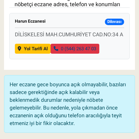
nöbetçi eczane adres, telefon ve konumları
Pankobirlik
Harun Eczanesi
Dilovası
Et fiyatları
DİLİSKELESİ MAH.CUMHURİYET CAD.NO:34 A
Tarım Bilgisi
Yol Tarifi Al
0 (544) 263 47 03
Yetiştirici Soruyor
Dünyada Tarım
Her eczane gece boyunca açık olmayabilir, bazıları
Üretici Birlikleri
sadece gerektiğinde açık kalabilir veya
beklenmedik durumlar nedeniyle nöbete
Şeker ve Şekerli Mamüller
gelemeyebilir. Bu nedenle, yola çıkmadan önce
eczanenin açık olduğunu telefon aracılığıyla teyit
Tahıllar ve Baklagiller
etmeniz iyi bir fikir olacaktır.
Tohum