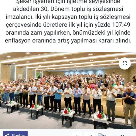
Şeker işyerleri için işletme seviyesinde
akdedilen 30. Dönem toplu iş sözleşmesi
Pankobirlik
imzalandı. İki yılı kapsayan toplu iş sözleşmesi
çerçevesinde ücretlere ilk yıl için yüzde 107.49
Et fiyatları
oranında zam yapılırken, önümüzdeki yıl içinde
enflasyon oranında artış yapılması kararı alındı.
Tarım Bilgisi
Yetiştirici Soruyor
Dünyada Tarım
Üretici Birlikleri
Şeker ve Şekerli Mamüller
Tahıllar ve Baklagiller
Tohum
Paylaş
-
+