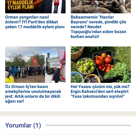
Orman yangınları nasıl
Babaannemin "Hacılar
önlenir? İYİ Parti'den dikkat
Bayramı" nerede, şimdiki çile
çeken 17 maddelik eylem planı
nerede? Necdet
Topçuoğlu’ndan ezber bozan
kurban analizi!
Öz Orman-İş’ten basın
Hal Yasası çözüm mü, yük mü?
emekçilerine unutulmayacak
Ergin Kahveci’den sert eleştiri:
jest: Artık onların da bir dikili
"Yasa takıntısından sıyrılın!"
ağacı var!
Yorumlar (1)