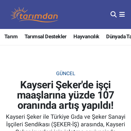
Tarım
Nöbetçi Eczaneler
Tarım
Tarımsal Destekler
Hayvancılık
Dünyada T
Hayvancılık
Hava Durumu
Gıda
Trafik Durumu
Güncel
Süper Lig Puan Durumu ve Fikstür
GÜNCEL
Kayseri Şeker'de işçi
Tarımsal Destekler
Tüm Manşetler
maaşlarına yüzde 107
Tarım Bakanlığı
Son Dakika Haberleri
oranında artış yapıldı!
TZOB
Haber Arşivi
Kayseri Şeker ile Türkiye Gıda ve Şeker Sanayi
İşçileri Sendikası (ŞEKER-İŞ) arasında, Kayseri
Tarım Kredi Kooperatifleri