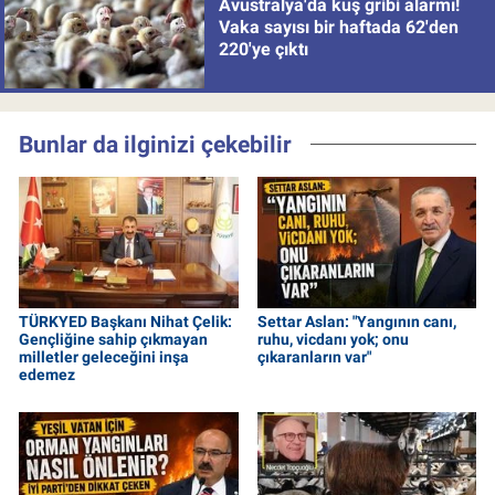
Avustralya'da kuş gribi alarmı!
Vaka sayısı bir haftada 62'den
220'ye çıktı
Bunlar da ilginizi çekebilir
TÜRKYED Başkanı Nihat Çelik:
Settar Aslan: "Yangının canı,
Gençliğine sahip çıkmayan
ruhu, vicdanı yok; onu
milletler geleceğini inşa
çıkaranların var"
edemez