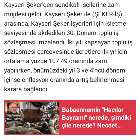
Kayseri Şeker’den sendikalı işçilerine zam
müjdesi geldi. Kayseri Şeker ile (ŞEKER-İŞ)
arasında, Kayseri Şeker işyerleri için işletme
seviyesinde akdedilen 30. Dönem toplu iş
sözleşmesi imzalandı. İki yılı kapsayan toplu iş
sözleşmesi çerçevesinde ücretlere ilk yıl için
ortalama yüzde 107.49 oranında zam
yapılırken, önümüzdeki yıl 3 ve 4’ncü dönem
içinse enflasyon oranında artış belirlenmesi
karara bağlandı.
Babaannemin "Hacılar
Bayramı" nerede, şimdiki
çile nerede? Necdet
Topçuoğlu’ndan ezber