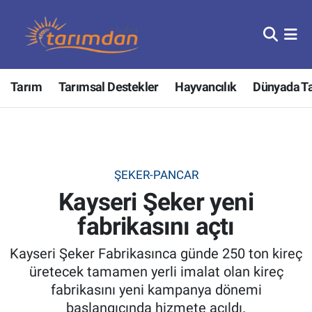
Tarım
Nöbetçi Eczaneler
Tarım
Tarımsal Destekler
Hayvancılık
Dünyada T
Hayvancılık
Hava Durumu
Gıda
Trafik Durumu
Güncel
Süper Lig Puan Durumu ve Fikstür
ŞEKER-PANCAR
Kayseri Şeker yeni
Tarımsal Destekler
Tüm Manşetler
fabrikasını açtı
Tarım Bakanlığı
Son Dakika Haberleri
Kayseri Şeker Fabrikasınca günde 250 ton kireç
TZOB
Haber Arşivi
üretecek tamamen yerli imalat olan kireç
fabrikasını yeni kampanya dönemi
Tarım Kredi Kooperatifleri
başlangıcında hizmete açıldı.