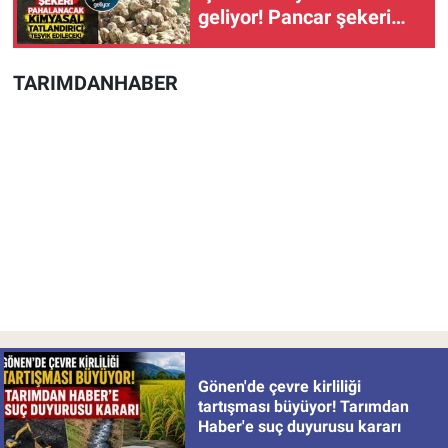
geliyor! Pancar şekeri
pahalanacak, tatlandırıcı
teşvik edilecek!
TARIMDANHABER
Gönen'de çevre kirliliği
tartışması büyüyor! Tarımdan
Haber'e suç duyurusu kararı