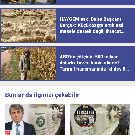
HAYGEM eski Daire Başkanı
Burçak: Küçükbaşta artık asıl
mesele destek değil, ihracat
politikası
ABD'de çiftçinin 500 milyar
dolarlık borcu kimin elinde?
Tarım finansmanında iki dev öne
çıkıyor
Bunlar da ilginizi çekebilir