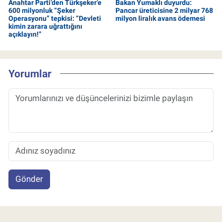
Anahtar Parti’den Türkşeker’e
Bakan Yumaklı duyurdu:
600 milyonluk “Şeker
Pancar üreticisine 2 milyar 768
Operasyonu” tepkisi: “Devleti
milyon liralık avans ödemesi
kimin zarara uğrattığını
açıklayın!”
Yorumlar
Gönder