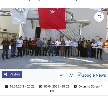
Pankobirlik
Et fiyatları
Tarım Bilgisi
Yetiştirici Soruyor
Dünyada Tarım
Üretici Birlikleri
Paylaş
-
+
A
A
Şeker ve Şekerli Mamüller
16.09.2018 - 20:22
06.04.2025 - 18:02
Okunma Süresi: 1
Dk
Tahıllar ve Baklagiller
Tohum