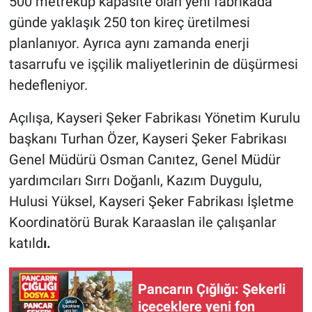
500 metreküp kapasite olan yeni fabrikada
günde yaklaşık 250 ton kireç üretilmesi
planlanıyor. Ayrıca aynı zamanda enerji
tasarrufu ve işçilik maliyetlerinin de düşürmesi
hedefleniyor.
Açılışa, Kayseri Şeker Fabrikası Yönetim Kurulu
başkanı Turhan Özer, Kayseri Şeker Fabrikası
Genel Müdürü Osman Canıtez, Genel Müdür
yardımcıları Sırrı Doğanlı, Kazım Duygulu,
Hulusi Yüksel, Kayseri Şeker Fabrikası İşletme
Koordinatörü Burak Karaaslan ile çalışanlar
katıld
ı.
Pancarın Çığlığı: Şekerli
içeceklere yeni fon