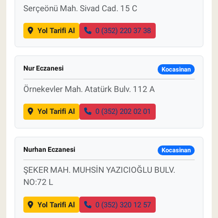
Serçeönü Mah. Sivad Cad. 15 C
Yol Tarifi Al
0 (352) 220 37 38
Nur Eczanesi
Kocasinan
Örnekevler Mah. Atatürk Bulv. 112 A
Yol Tarifi Al
0 (352) 202 02 01
Nurhan Eczanesi
Kocasinan
ŞEKER MAH. MUHSİN YAZICIOĞLU BULV.
NO:72 L
Yol Tarifi Al
0 (352) 320 12 57