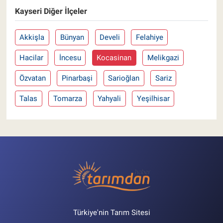
Kayseri Diğer İlçeler
Akkişla
Bünyan
Develi
Felahiye
Hacilar
İncesu
Kocasinan
Melikgazi
Özvatan
Pinarbaşi
Sarioğlan
Sariz
Talas
Tomarza
Yahyali
Yeşilhisar
Türkiye'nin Tarım Sitesi