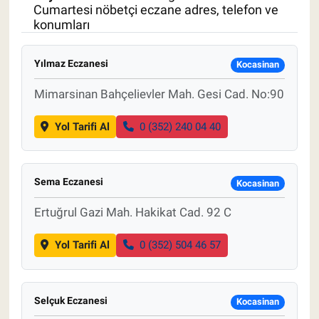
Cumartesi nöbetçi eczane adres, telefon ve
konumları
Pankobirlik
Et fiyatları
Yılmaz Eczanesi
Kocasinan
Mimarsinan Bahçelievler Mah. Gesi Cad. No:90
Tarım Bilgisi
Yol Tarifi Al
0 (352) 240 04 40
Yetiştirici Soruyor
Dünyada Tarım
Sema Eczanesi
Kocasinan
Üretici Birlikleri
Ertuğrul Gazi Mah. Hakikat Cad. 92 C
Şeker ve Şekerli Mamüller
Yol Tarifi Al
0 (352) 504 46 57
Tahıllar ve Baklagiller
Selçuk Eczanesi
Kocasinan
Tohum