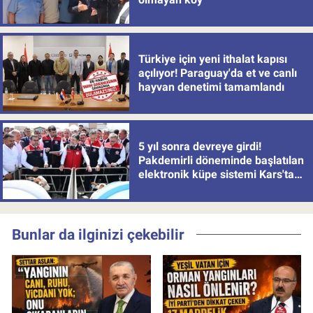
Türkiye için yeni ithalat kapısı
açılıyor! Paraguay'da et ve canlı
hayvan denetimi tamamlandı
5 yıl sonra devreye girdi!
Pakdemirli döneminde başlatılan
elektronik küpe sistemi Kars'tan
uygulamaya alındı
Bunlar da ilginizi çekebilir