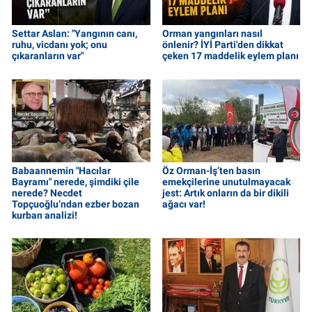
Settar Aslan: "Yangının canı,
Orman yangınları nasıl
ruhu, vicdanı yok; onu
önlenir? İYİ Parti'den dikkat
çıkaranların var"
çeken 17 maddelik eylem planı
Babaannemin "Hacılar
Öz Orman-İş’ten basın
Bayramı" nerede, şimdiki çile
emekçilerine unutulmayacak
nerede? Necdet
jest: Artık onların da bir dikili
Topçuoğlu’ndan ezber bozan
ağacı var!
kurban analizi!