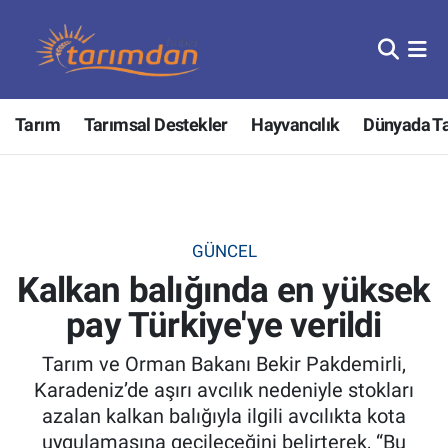
Tarım
Nöbetçi Eczaneler
Tarım
Tarımsal Destekler
Hayvancılık
Dünyada T
Hayvancılık
Hava Durumu
Gıda
Trafik Durumu
Güncel
Süper Lig Puan Durumu ve Fikstür
GÜNCEL
Kalkan balığında en yüksek
Tarımsal Destekler
Tüm Manşetler
pay Türkiye'ye verildi
Tarım Bakanlığı
Son Dakika Haberleri
Tarım ve Orman Bakanı Bekir Pakdemirli,
TZOB
Haber Arşivi
Karadeniz’de aşırı avcılık nedeniyle stokları
azalan kalkan balığıyla ilgili avcılıkta kota
Tarım Kredi Kooperatifleri
uygulamasına geçileceğini belirterek, “Bu