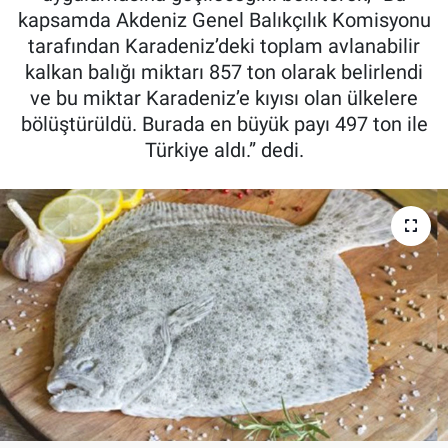
kapsamda Akdeniz Genel Balıkçılık Komisyonu
Pankobirlik
tarafından Karadeniz’deki toplam avlanabilir
kalkan balığı miktarı 857 ton olarak belirlendi
Et fiyatları
ve bu miktar Karadeniz’e kıyısı olan ülkelere
bölüştürüldü. Burada en büyük payı 497 ton ile
Tarım Bilgisi
Türkiye aldı.” dedi.
Yetiştirici Soruyor
Dünyada Tarım
Üretici Birlikleri
Şeker ve Şekerli Mamüller
Tahıllar ve Baklagiller
Tohum