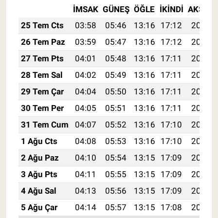
İMSAK
GÜNEŞ
ÖĞLE
İKINDI
AKŞAM
25 Tem Cts
03:58
05:46
13:16
17:12
20:35
26 Tem Paz
03:59
05:47
13:16
17:12
20:34
27 Tem Pts
04:01
05:48
13:16
17:11
20:33
28 Tem Sal
04:02
05:49
13:16
17:11
20:32
29 Tem Çar
04:04
05:50
13:16
17:11
20:31
30 Tem Per
04:05
05:51
13:16
17:11
20:30
31 Tem Cum
04:07
05:52
13:16
17:10
20:29
1 Ağu Cts
04:08
05:53
13:16
17:10
20:28
2 Ağu Paz
04:10
05:54
13:15
17:09
20:27
3 Ağu Pts
04:11
05:55
13:15
17:09
20:26
4 Ağu Sal
04:13
05:56
13:15
17:09
20:25
5 Ağu Çar
04:14
05:57
13:15
17:08
20:24