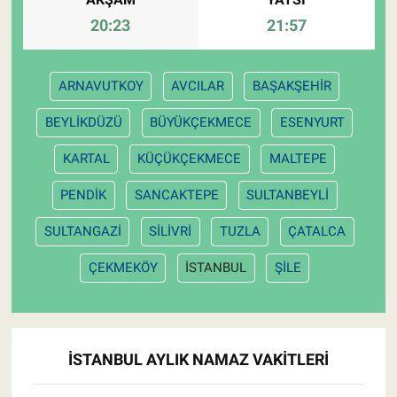
20:23
21:57
ARNAVUTKOY
AVCILAR
BAŞAKŞEHİR
BEYLİKDÜZÜ
BÜYÜKÇEKMECE
ESENYURT
KARTAL
KÜÇÜKÇEKMECE
MALTEPE
PENDİK
SANCAKTEPE
SULTANBEYLİ
SULTANGAZİ
SİLİVRİ
TUZLA
ÇATALCA
ÇEKMEKÖY
İSTANBUL
ŞİLE
İSTANBUL AYLIK NAMAZ VAKITLERI