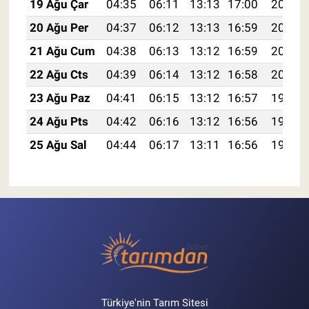
19 Ağu Çar
04:35
06:11
13:13
17:00
20:05
20 Ağu Per
04:37
06:12
13:13
16:59
20:04
21 Ağu Cum
04:38
06:13
13:12
16:59
20:02
22 Ağu Cts
04:39
06:14
13:12
16:58
20:01
23 Ağu Paz
04:41
06:15
13:12
16:57
19:59
24 Ağu Pts
04:42
06:16
13:12
16:56
19:58
25 Ağu Sal
04:44
06:17
13:11
16:56
19:56
Türkiye'nin Tarım Sitesi