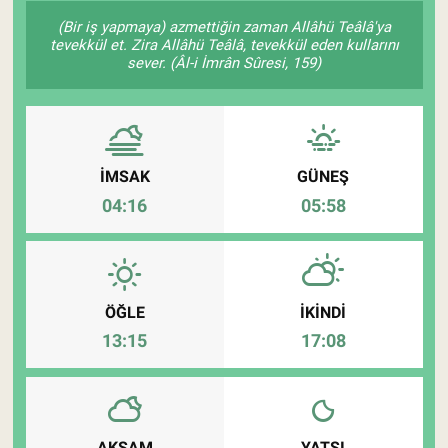
(Bir iş yapmaya) azmettiğin zaman Allâhü Teâlâ'ya
Pankobirlik
tevekkül et. Zira Allâhü Teâlâ, tevekkül eden kullarını
sever. (Âl-i İmrân Sûresi, 159)
Et fiyatları
Tarım Bilgisi
İMSAK
GÜNEŞ
Yetiştirici Soruyor
04:16
05:58
Dünyada Tarım
Üretici Birlikleri
ÖĞLE
İKINDI
13:15
17:08
Şeker ve Şekerli Mamüller
Tahıllar ve Baklagiller
Tohum
AKŞAM
YATSI