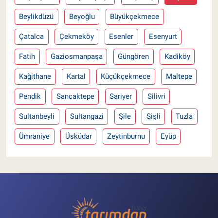
Beylikdüzü
Beyoğlu
Büyükçekmece
Çatalca
Çekmeköy
Esenler
Esenyurt
Fatih
Gaziosmanpaşa
Güngören
Kadiköy
Kağithane
Kartal
Küçükçekmece
Maltepe
Pendik
Sancaktepe
Sariyer
Silivri
Sultanbeyli
Sultangazi
Şile
Şişli
Tuzla
Ümraniye
Üsküdar
Zeytinburnu
Eyüp