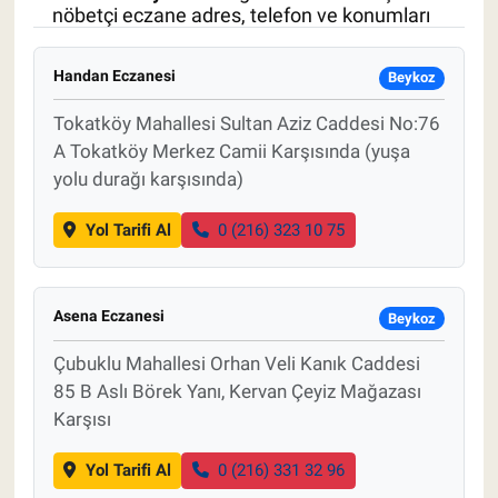
nöbetçi eczane adres, telefon ve konumları
Pankobirlik
Handan Eczanesi
Beykoz
Et fiyatları
Tokatköy Mahallesi Sultan Aziz Caddesi No:76
A Tokatköy Merkez Camii Karşısında (yuşa
Tarım Bilgisi
yolu durağı karşısında)
Yetiştirici Soruyor
Yol Tarifi Al
0 (216) 323 10 75
Dünyada Tarım
Asena Eczanesi
Beykoz
Üretici Birlikleri
Çubuklu Mahallesi Orhan Veli Kanık Caddesi
Şeker ve Şekerli Mamüller
85 B Aslı Börek Yanı, Kervan Çeyiz Mağazası
Karşısı
Tahıllar ve Baklagiller
Yol Tarifi Al
0 (216) 331 32 96
Tohum