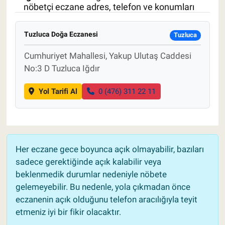
nöbetçi eczane adres, telefon ve konumları
Pankobirlik
Tuzluca Doğa Eczanesi
Tuzluca
Et fiyatları
Cumhuriyet Mahallesi, Yakup Ulutaş Caddesi
No:3 D Tuzluca Iğdır
Tarım Bilgisi
Yol Tarifi Al
0 (476) 311 22 11
Yetiştirici Soruyor
Dünyada Tarım
Üretici Birlikleri
Her eczane gece boyunca açık olmayabilir, bazıları
sadece gerektiğinde açık kalabilir veya
Şeker ve Şekerli Mamüller
beklenmedik durumlar nedeniyle nöbete
gelemeyebilir. Bu nedenle, yola çıkmadan önce
Tahıllar ve Baklagiller
eczanenin açık olduğunu telefon aracılığıyla teyit
etmeniz iyi bir fikir olacaktır.
Tohum