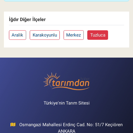
İğdır Diğer İlçeler
Aralik
Karakoyunlu
Merkez
Tuzluca
Türkiye'nin Tarım Sitesi
Osmangazi Mahallesi Erdinç Cad. No: 51/7 Keçiören
ANKARA