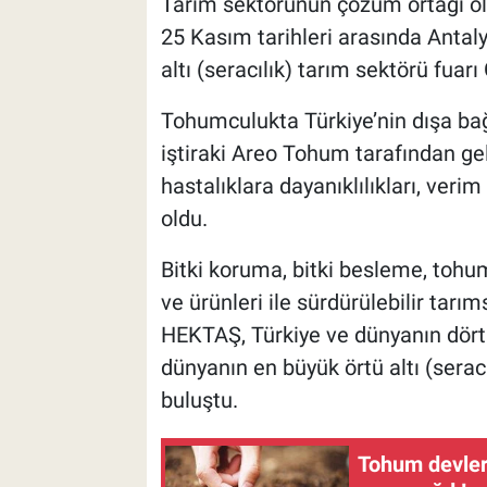
Tarım sektörünün çözüm ortağı o
25 Kasım tarihleri arasında Antal
altı (seracılık) tarım sektörü fuarı
Tohumculukta Türkiye’nin dışa ba
iştiraki Areo Tohum tarafından geli
hastalıklara dayanıklılıkları, verim 
oldu.
Bitki koruma, bitki besleme, tohum
ve ürünleri ile sürdürülebilir tar
HEKTAŞ, Türkiye ve dünyanın dört b
dünyanın en büyük örtü altı (serac
buluştu.
Tohum devleri