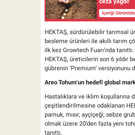
ceza yağdı!
İçeriği Görüntül
HEKTAŞ, sürdürülebilir tarımsal ür
besleme ürünleri ile akıllı tarım ç
ilk kez Growtech Fuarı’nda tanıttı
HEKTAŞ, üreticilerin son 6 yıldır 
gübrenin ‘Premium’ versiyonunu da
Areo Tohum’un hedefi global mar
Hastalıklara ve iklim koşullarına 
çeşitlendirilmesine odaklanan HE
pamuk, mısır, ayçiçeği; sebze gru
olmak üzere 20’den fazla yeni to
tanıttı.