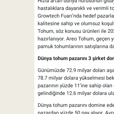
Hızla artan dünya nüfusunun gıdaya
hastalıklara dayanıklı ve verimli 
Growtech Fuarı’nda hedef pazarlar
kalitesine sahip ve olumsuz koşul
Tohum, söz konusu ürünleri ile 20
hazırlanıyor. Areo Tohum, geçen yıl
pamuk tohumlarının satışlarına da
Dünya tohum pazarını 3 şirket do
Günümüzde 72.9 milyar doları aşa
78.7 milyar dolara yükselmesi bekl
pazarının yüzde 11’ine sahip olan 
gelindiğinde 12.6 milyar dolara u
Dünya tohum pazarını domine eden 
pazardan yüzde 50 pay alıyor. Avr