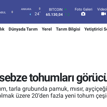
Foto Galeri
Video
DOLAR
°
24
47,7106
0.17
EURO
55,1652
0.27
lık
Dünyada Tarım
Yerel
Tarım Bilgisi
Yetiştirici 
STERLİN
64,4046
0.35
GRAM ALTIN
6648.99
2.59
BİST100
13.773
-19
BITCOIN
65.130,04
1.2
sebze tohumları görücüy
m, tarla grubunda pamuk, mısır, ayçiçeği
olmak üzere 20’den fazla yeni tohum çeş