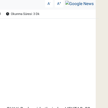
-
+
A
A
1
Okunma Süresi: 3 Dk