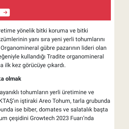
e
etime yönelik bitki koruma ve bitki
özümlerinin yanı sıra yeni yerli tohumlarını
. Organomineral gübre pazarının lideri olan
beğeniyle kullandığı Tradite organomineral
 ilk kez görücüye çıkardı.
ka olmak
dayanıklı tohumların yerli üretimine ve
KTAŞ’ın iştiraki Areo Tohum, tarla grubunda
bunda ise biber, domates ve salatalık başta
hum çeşidini Growtech 2023 Fuarı’nda