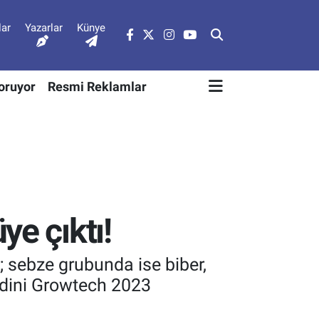
lar
Yazarlar
Künye
Soruyor
Resmi Reklamlar
e çıktı!
; sebze grubunda ise biber,
idini Growtech 2023