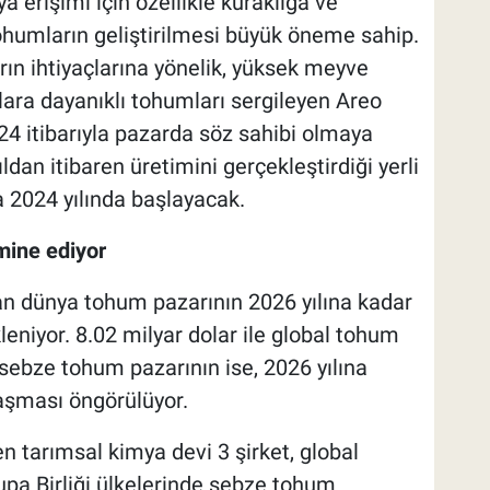
 erişimi için özellikle kuraklığa ve
tohumların geliştirilmesi büyük öneme sahip.
ın ihtiyaçlarına yönelik, yüksek meyve
lara dayanıklı tohumları sergileyen Areo
24 itibarıyla pazarda söz sahibi olmaya
dan itibaren üretimini gerçekleştirdiği yerli
 2024 yılında başlayacak.
mine ediyor
n dünya tohum pazarının 2026 yılına kadar
eniyor. 8.02 milyar dolar ile global tohum
sebze tohum pazarının ise, 2026 yılına
laşması öngörülüyor.
tarımsal kimya devi 3 şirket, global
upa Birliği ülkelerinde sebze tohum