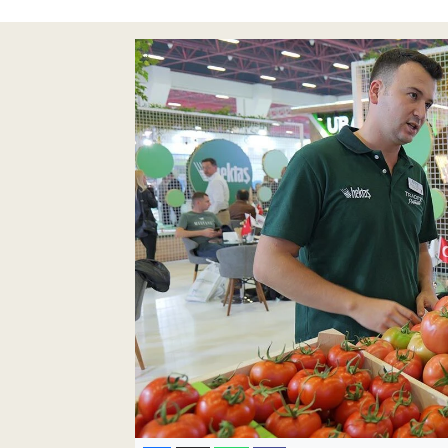
Pankobirlik
Et fiyatları
Tarım Bilgisi
Yetiştirici Soruyor
Dünyada Tarım
Üretici Birlikleri
Şeker ve Şekerli Mamüller
Tahıllar ve Baklagiller
Tohum