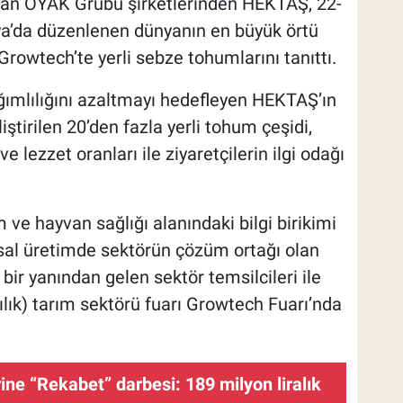
lan OYAK Grubu şirketlerinden HEKTAŞ, 22-
ya’da düzenlenen dünyanın en büyük örtü
 Growtech’te yerli sebze tohumlarını tanıttı.
ğımlılığını azaltmayı hedefleyen HEKTAŞ’ın
ştirilen 20’den fazla yerli tohum çeşidi,
ve lezzet oranları ile ziyaretçilerin ilgi odağı
 ve hayvan sağlığı alanındaki bilgi birikimi
ımsal üretimde sektörün çözüm ortağı olan
ir yanından gelen sektör temsilcileri ile
ılık) tarım sektörü fuarı Growtech Fuarı’nda
ne “Rekabet” darbesi: 189 milyon liralık