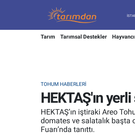
Tarım
Nöbetçi Eczaneler
Tarım
Tarımsal Destekler
Hayvancı
Hayvancılık
Hava Durumu
Gıda
Trafik Durumu
Güncel
Süper Lig Puan Durumu ve Fikstür
TOHUM HABERLERI
Tarımsal Destekler
Tüm Manşetler
HEKTAŞ'ın yerli 
Tarım Bakanlığı
Son Dakika Haberleri
HEKTAŞ’ın iştiraki Areo Tohu
TZOB
Haber Arşivi
domates ve salatalık başta 
Fuarı’nda tanıttı.
Tarım Kredi Kooperatifleri