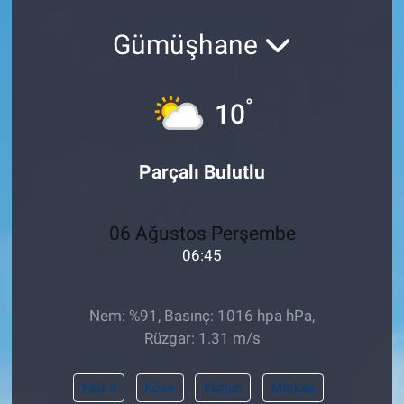
Pankobirlik
Gümüşhane
Et fiyatları
°
10
Tarım Bilgisi
Parçalı Bulutlu
Yetiştirici Soruyor
Dünyada Tarım
06 Ağustos Perşembe
06:45
Üretici Birlikleri
Şeker ve Şekerli Mamüller
Nem: %91, Basınç: 1016 hpa hPa,
Rüzgar: 1.31 m/s
Tahıllar ve Baklagiller
Kelkit
Köse
Kürtün
Merkez
Tohum