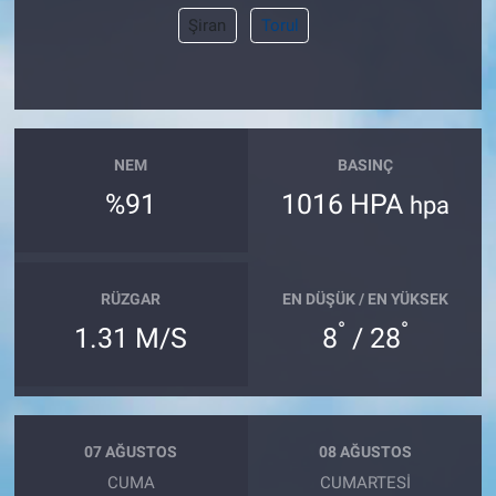
Şiran
Torul
NEM
BASINÇ
%91
1016 HPA
hpa
RÜZGAR
EN DÜŞÜK / EN YÜKSEK
°
°
1.31 M/S
8
/ 28
07 AĞUSTOS
08 AĞUSTOS
CUMA
CUMARTESI