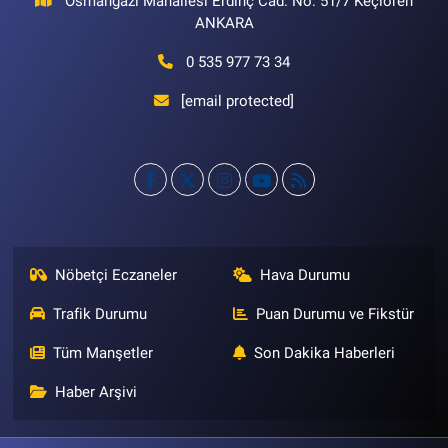
Osmangazi Mahallesi Erdinç Cad. No: 51/7 Keçiören
ANKARA
0 535 977 73 34
[email protected]
Nöbetçi Eczaneler
Hava Durumu
Trafik Durumu
Puan Durumu ve Fikstür
Tüm Manşetler
Son Dakika Haberleri
Haber Arşivi