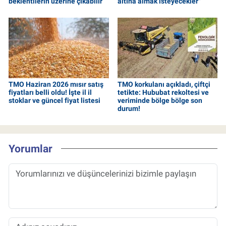
beklentilerin üzerine çıkabilir
altına almak isteyecekler"
TMO Haziran 2026 mısır satış
TMO korkulanı açıkladı, çiftçi
fiyatları belli oldu! İşte il il
tetikte: Hububat rekoltesi ve
stoklar ve güncel fiyat listesi
veriminde bölge bölge son
durum!
Yorumlar