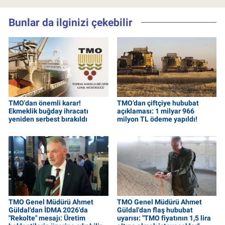
Bunlar da ilginizi çekebilir
TMO'dan önemli karar!
TMO’dan çiftçiye hububat
Ekmeklik buğday ihracatı
açıklaması: 1 milyar 966
yeniden serbest bırakıldı
milyon TL ödeme yapıldı!
TMO Genel Müdürü Ahmet
TMO Genel Müdürü Ahmet
Güldal'dan İDMA 2026'da
Güldal'dan flaş hububat
"Rekolte" mesajı: Üretim
uyarısı: "TMO fiyatının 1,5 lira