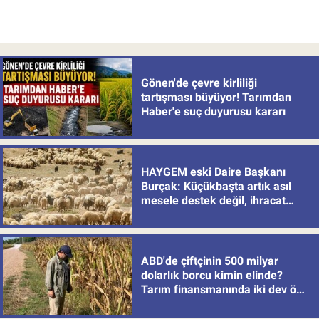
Gönen'de çevre kirliliği
tartışması büyüyor! Tarımdan
Haber'e suç duyurusu kararı
HAYGEM eski Daire Başkanı
Burçak: Küçükbaşta artık asıl
mesele destek değil, ihracat
politikası
ABD'de çiftçinin 500 milyar
dolarlık borcu kimin elinde?
Tarım finansmanında iki dev öne
çıkıyor