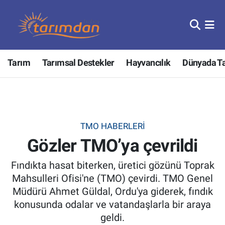
Tarım
Nöbetçi Eczaneler
Tarım
Tarımsal Destekler
Hayvancılık
Dünyada T
Hayvancılık
Hava Durumu
Gıda
Trafik Durumu
Güncel
Süper Lig Puan Durumu ve Fikstür
TMO HABERLERI
Gözler TMO’ya çevrildi
Tarımsal Destekler
Tüm Manşetler
Fındıkta hasat biterken, üretici gözünü Toprak
Tarım Bakanlığı
Son Dakika Haberleri
Mahsulleri Ofisi'ne (TMO) çevirdi. TMO Genel
Müdürü Ahmet Güldal, Ordu'ya giderek, fındık
TZOB
Haber Arşivi
konusunda odalar ve vatandaşlarla bir araya
geldi.
Tarım Kredi Kooperatifleri