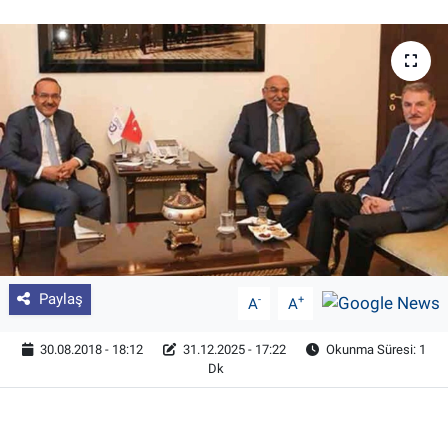
Pankobirlik
Et fiyatları
Tarım Bilgisi
Yetiştirici Soruyor
Dünyada Tarım
Üretici Birlikleri
Paylaş
-
+
A
A
Şeker ve Şekerli Mamüller
30.08.2018 - 18:12
31.12.2025 - 17:22
Okunma Süresi: 1
Dk
Tahıllar ve Baklagiller
Tohum