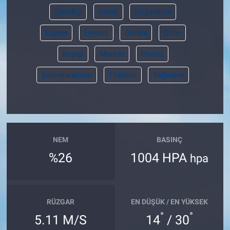
Çanakçı
Dereli
Doğankent
Espiye
Eynesil
Görele
Güce
Keşap
Merkez
Piraziz
Şebinkarahisar
Tirebolu
Yağlıdere
NEM
BASINÇ
%26
1004 HPA
hpa
RÜZGAR
EN DÜŞÜK / EN YÜKSEK
°
°
5.11 M/S
14
/ 30