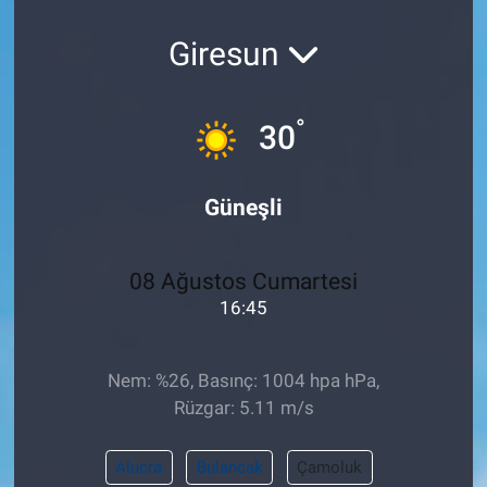
Pankobirlik
Giresun
Et fiyatları
°
30
Tarım Bilgisi
Güneşli
Yetiştirici Soruyor
Dünyada Tarım
08 Ağustos Cumartesi
16:45
Üretici Birlikleri
Şeker ve Şekerli Mamüller
Nem: %26, Basınç: 1004 hpa hPa,
Rüzgar: 5.11 m/s
Tahıllar ve Baklagiller
Alucra
Bulancak
Çamoluk
Tohum