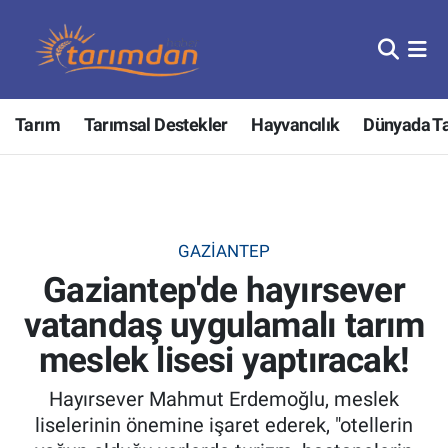
Tarım
Nöbetçi Eczaneler
Tarım
Tarımsal Destekler
Hayvancılık
Dünyada T
Hayvancılık
Hava Durumu
Gıda
Trafik Durumu
Güncel
Süper Lig Puan Durumu ve Fikstür
GAZIANTEP
Gaziantep'de hayırsever
Tarımsal Destekler
Tüm Manşetler
vatandaş uygulamalı tarım
Tarım Bakanlığı
Son Dakika Haberleri
meslek lisesi yaptıracak!
TZOB
Haber Arşivi
Hayırsever Mahmut Erdemoğlu, meslek
liselerinin önemine işaret ederek, "otellerin
Tarım Kredi Kooperatifleri