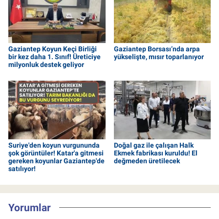
Gaziantep Koyun Keçi Birliği
Gaziantep Borsası’nda arpa
bir kez daha 1. Sınıf! Üreticiye
yükselişte, mısır toparlanıyor
milyonluk destek geliyor
Suriye'den koyun vurgununda
Doğal gaz ile çalışan Halk
şok görüntüler! Katar'a gitmesi
Ekmek fabrikası kuruldu! El
gereken koyunlar Gaziantep'de
değmeden üretilecek
satılıyor!
Yorumlar