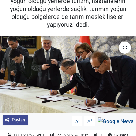
yoğun olduğu yerlerde turizm, hastanelerin
yoğun olduğu yerlerde sağlık, tarımın yoğun
Pankobirlik
olduğu bölgelerde de tarım meslek liseleri
yapıyoruz" dedi.
Et fiyatları
Tarım Bilgisi
Yetiştirici Soruyor
Dünyada Tarım
Üretici Birlikleri
Şeker ve Şekerli Mamüller
Tahıllar ve Baklagiller
Paylaş
-
+
A
A
Tohum
17.01.2025 - 14:01
22.12.2025 - 14:32
3
Okunma