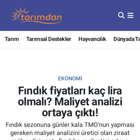
Tarım
Nöbetçi Eczaneler
Tarım
Tarımsal Destekler
Hayvancılık
Dünyada T
Hayvancılık
Hava Durumu
Gıda
Trafik Durumu
Güncel
Süper Lig Puan Durumu ve Fikstür
EKONOMI
Fındık fiyatları kaç lira
Tarımsal Destekler
Tüm Manşetler
olmalı? Maliyet analizi
Tarım Bakanlığı
Son Dakika Haberleri
ortaya çıktı!
TZOB
Haber Arşivi
Fındık sezonuna günler kala TMO’nun yapması
gereken maliyet analizini üretici olan ziraat
Tarım Kredi Kooperatifleri