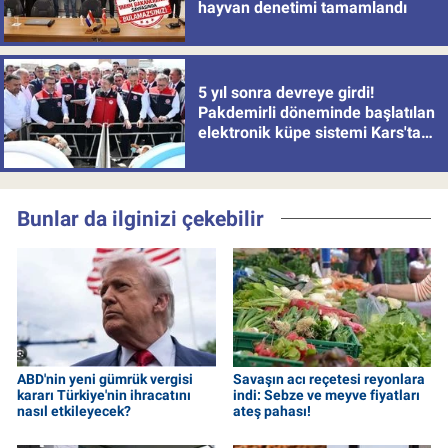
hayvan denetimi tamamlandı
5 yıl sonra devreye girdi!
Pakdemirli döneminde başlatılan
elektronik küpe sistemi Kars'tan
uygulamaya alındı
Bunlar da ilginizi çekebilir
ABD'nin yeni gümrük vergisi
Savaşın acı reçetesi reyonlara
kararı Türkiye'nin ihracatını
indi: Sebze ve meyve fiyatları
nasıl etkileyecek?
ateş pahası!