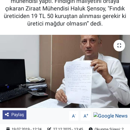
mühendisi yaptı. Fındığın maliyetini ortaya
çıkaran Ziraat Mühendisi Haluk Şensoy, "Fındık
Pankobirlik
üreticiden 19 TL 50 kuruştan alınması gerekir ki
üretici mağdur olmasın” dedi.
Et fiyatları
Tarım Bilgisi
Yetiştirici Soruyor
Dünyada Tarım
Üretici Birlikleri
Şeker ve Şekerli Mamüller
Tahıllar ve Baklagiller
Paylaş
-
+
A
A
Tohum
19.07.2019 - 12:24
27.12.2025 - 13:45
Okunma Süresi: 2