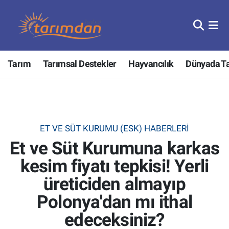
Tarım
Nöbetçi Eczaneler
Tarım
Tarımsal Destekler
Hayvancılık
Dünyada T
Hayvancılık
Hava Durumu
Gıda
Trafik Durumu
Güncel
Süper Lig Puan Durumu ve Fikstür
ET VE SÜT KURUMU (ESK) HABERLERI
Et ve Süt Kurumuna karkas
Tarımsal Destekler
Tüm Manşetler
kesim fiyatı tepkisi! Yerli
Tarım Bakanlığı
Son Dakika Haberleri
üreticiden almayıp
TZOB
Haber Arşivi
Polonya'dan mı ithal
edeceksiniz?
Tarım Kredi Kooperatifleri