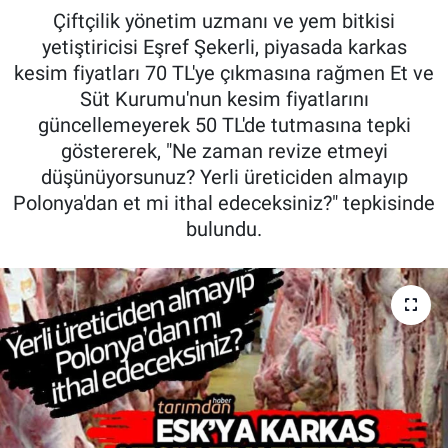
Çiftçilik yönetim uzmanı ve yem bitkisi
Pankobirlik
yetiştiricisi Eşref Şekerli, piyasada karkas
kesim fiyatları 70 TL'ye çıkmasına rağmen Et ve
Et fiyatları
Süt Kurumu'nun kesim fiyatlarını
güncellemeyerek 50 TL'de tutmasına tepki
Tarım Bilgisi
göstererek, "Ne zaman revize etmeyi
düşünüyorsunuz? Yerli üreticiden almayıp
Yetiştirici Soruyor
Polonya'dan et mi ithal edeceksiniz?" tepkisinde
bulundu.
Dünyada Tarım
Üretici Birlikleri
Şeker ve Şekerli Mamüller
Tahıllar ve Baklagiller
Tohum