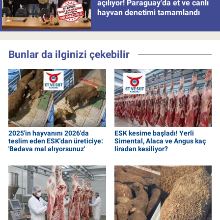
açılıyor! Paraguay'da et ve canlı
hayvan denetimi tamamlandı
Bunlar da ilginizi çekebilir
2025'in hayvanını 2026'da
ESK kesime başladı! Yerli
teslim eden ESK'dan üreticiye:
Simental, Alaca ve Angus kaç
'Bedava mal alıyorsunuz'
liradan kesiliyor?