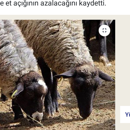
 et açığının azalacağını kaydetti.
Y