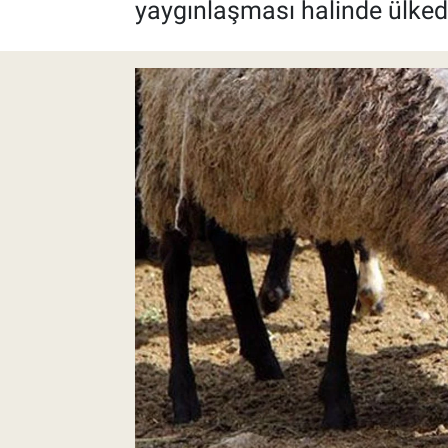
yaygınlaşması halinde ülkede
Pankobirlik
Et fiyatları
Tarım Bilgisi
Yetiştirici Soruyor
Dünyada Tarım
Üretici Birlikleri
Şeker ve Şekerli Mamüller
Tahıllar ve Baklagiller
Tohum