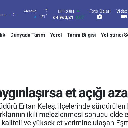
Foto Galeri
Video
DOLAR
°
21
47,7436
0.18
EURO
55,2510
0.32
lık
Dünyada Tarım
Yerel
Tarım Bilgisi
Yetiştirici 
STERLİN
64,4811
0.38
GRAM ALTIN
6660.55
0.03
BİST100
13.779
-14
BITCOIN
64.960,21
0.87
ınlaşırsa et açığı azal
ürü Ertan Keleş, ilçelerinde sürdürülen 
ırklarının ikili melezlenmesi sonucu elde 
n, kaliteli ve yüksek et verimine ulaşan 