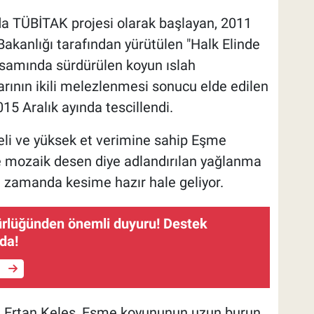
da TÜBİTAK projesi olarak başlayan, 2011
akanlığı tarafından yürütülen "Halk Elinde
psamında sürdürülen koyun ıslah
klarının ikili melezlenmesi sonucu elde edilen
5 Aralık ayında tescillendi.
aliteli ve yüksek et verimine sahip Eşme
e mozaik desen diye adlandırılan yağlanma
a zamanda kesime hazır hale geliyor.
ürlüğünden önemli duyuru! Destek
ıda!
e
 Ertan Keleş, Eşme koyununun uzun burun