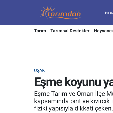
Tarım
Nöbetçi Eczaneler
Tarım
Tarımsal Destekler
Hayvancı
Hayvancılık
Hava Durumu
Gıda
Trafik Durumu
Güncel
Süper Lig Puan Durumu ve Fikstür
UŞAK
Tarımsal Destekler
Tüm Manşetler
Eşme koyunu yayg
Tarım Bakanlığı
Son Dakika Haberleri
Eşme Tarım ve Oman İlçe Müd
TZOB
Haber Arşivi
kapsamında pırıt ve kıvırcık 
fiziki yapısıyla dikkati çeke
Tarım Kredi Kooperatifleri