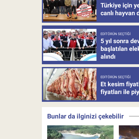
Türkiye için y
canlı hayvan 
EDITÖRÜN SEÇTIĞI
5 yıl sonra d
başlatılan el
alındı
EDITÖRÜN SEÇTIĞI
Et kesim fiya
fiyatları ile p
Bunlar da ilginizi çekebilir