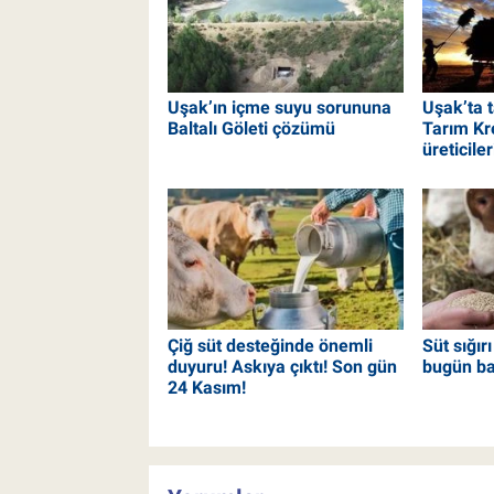
Uşak’ın içme suyu sorununa
Uşak’ta 
Baltalı Göleti çözümü
Tarım Kr
üreticile
Çiğ süt desteğinde önemli
Süt sığırı
duyuru! Askıya çıktı! Son gün
bugün ba
24 Kasım!