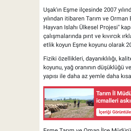
Uşak'ın Eşme ilçesinde 2007 yılın
yılından itibaren Tarım ve Orman B
Hayvan Islahı Ülkesel Projesi" ka
çalışmalarında pırıt ve kıvırcık ır
etlik koyun Eşme koyunu olarak 201
Fiziki özellikleri, dayanıklılığı, k
koyunu, yağ oranının düşüklüğü v
yapısı ile daha az yemle daha kıs
Tarım İl Müd
icmalleri ask
İçeriği Görüntül
Eşme Tarım ve Oman İlçe Müdürü