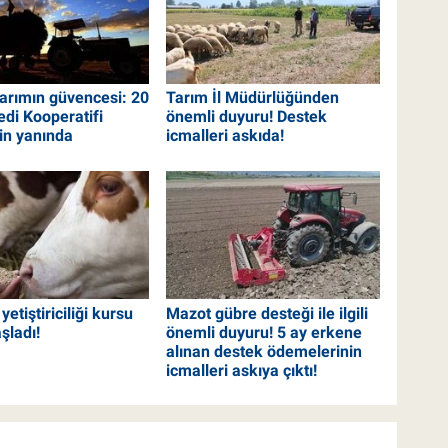
tarımın güvencesi: 20
Tarım İl Müdürlüğünden
edi Kooperatifi
önemli duyuru! Destek
rin yanında
icmalleri askıda!
 yetiştiriciliği kursu
Mazot gübre desteği ile ilgili
şladı!
önemli duyuru! 5 ay erkene
alınan destek ödemelerinin
icmalleri askıya çıktı!