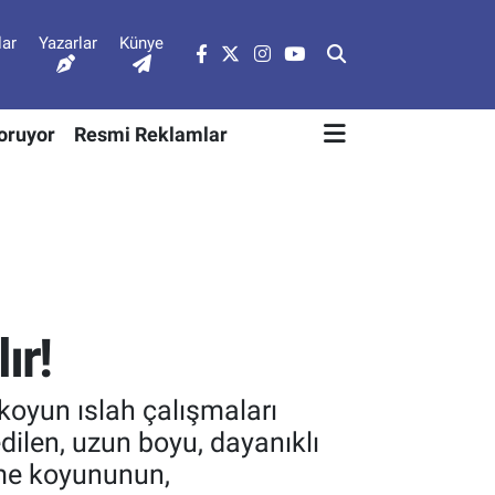
lar
Yazarlar
Künye
Soruyor
Resmi Reklamlar
ır!
koyun ıslah çalışmaları
edilen, uzun boyu, dayanıklı
Eşme koyununun,