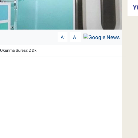
Y
-
+
A
A
Okunma Süresi: 2 Dk