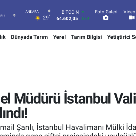
Foto Galeri
Video
DOLAR
°
29
47,5986
0.06
EURO
55,0700
0.1
lık
Dünyada Tarım
Yerel
Tarım Bilgisi
Yetiştirici 
STERLİN
64,2438
0.21
GRAM ALTIN
6513.94
0.32
BİST100
13.768
48
BITCOIN
64.602,05
0.69
l Müdürü İstanbul Vali
ındı!
ail Şanlı, İstanbul Havalimanı Mülki İda