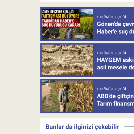
EDITÖRÜN SEÇTIĞI
Gönen'de çevre
Haber'e suç d
EDITÖRÜN SEÇTIĞI
HAYGEM eski 
asıl mesele de
EDITÖRÜN SEÇTIĞI
ABD'de çiftçin
Tarım finansm
Bunlar da ilginizi çekebilir