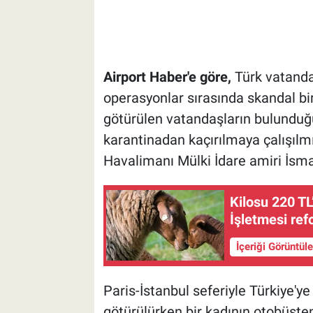
Airport Haber'e göre,
Türk vatandaş
operasyonlar sırasında skandal bi
götürülen vatandaşların bulunduğu 
karantinadan kaçırılmaya çalışılm
Havalimanı Mülki İdare amiri İsma
Kilosu 220 T
İşletmesi ref
İçeriği Görüntül
Paris-İstanbul seferiyle Türkiye'y
götürülürken bir kadının otobüsten