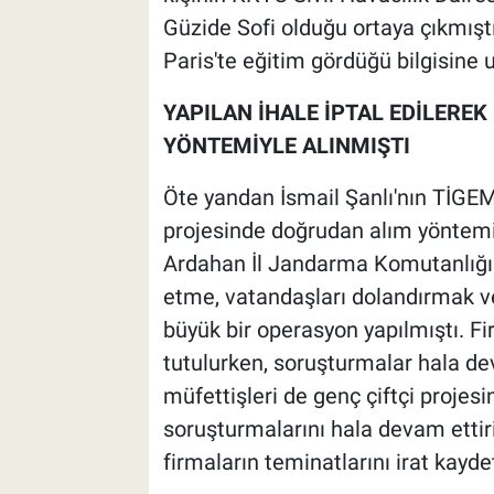
Güzide Sofi olduğu ortaya çıkmıştı
Paris'te eğitim gördüğü bilgisine u
YAPILAN İHALE İPTAL EDİLERE
YÖNTEMİYLE ALINMIŞTI
Öte yandan İsmail Şanlı'nın TİGE
projesinde doğrudan alım yöntemiy
Ardahan İl Jandarma Komutanlığı t
etme, vatandaşları dolandırmak ve 
büyük bir operasyon yapılmıştı. Fi
tutulurken, soruşturmalar hala d
müfettişleri de genç çiftçi projesi
soruşturmalarını hala devam etti
firmaların teminatlarını irat kaydet