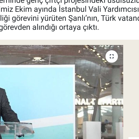
minde genç çiftçi projesindeki usulsüzlük
miz Ekim ayında İstanbul Vali Yardımcısı
ği görevini yürüten Şanlı’nın, Türk vatand
revden alındığı ortaya çıktı.