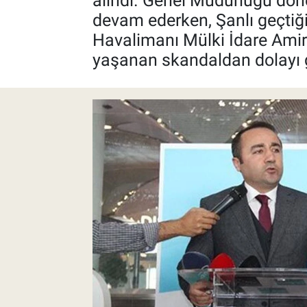
alındı. Genel Müdürlüğü döne
devam ederken, Şanlı geçtiği
Pankobirlik
Havalimanı Mülki İdare Amirli
yaşanan skandaldan dolayı gö
Et fiyatları
Tarım Bilgisi
Yetiştirici Soruyor
Dünyada Tarım
Üretici Birlikleri
Şeker ve Şekerli Mamüller
Tahıllar ve Baklagiller
Tohum