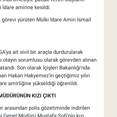
 İdare amirine kesildi.
 görevi yürüten Mülki İdare Amiri İsmail
A'ya ait sivil bir araçla durdurularak
ğı olayın sorumlusu olarak görevden alınan
andı. Son olarak İçişleri Bakanlığı'nda
pan Hakan Hakyemez'in geçtiğimiz yılın
are amirliğine yükseldiği öğrenildi.
 MÜDÜRÜNÜN KIZI ÇIKTI
r arasından polis gözetiminde indirilen
si Genel Müdürü Mustafa Sofi'nin kızı