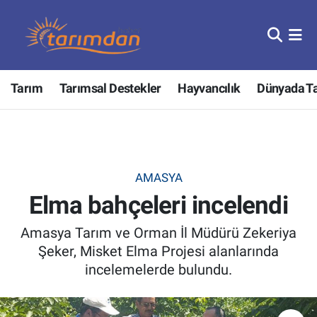
Tarım
Nöbetçi Eczaneler
Tarım
Tarımsal Destekler
Hayvancılık
Dünyada T
Hayvancılık
Hava Durumu
Gıda
Trafik Durumu
Güncel
Süper Lig Puan Durumu ve Fikstür
AMASYA
Elma bahçeleri incelendi
Tarımsal Destekler
Tüm Manşetler
Amasya Tarım ve Orman İl Müdürü Zekeriya
Tarım Bakanlığı
Son Dakika Haberleri
Şeker, Misket Elma Projesi alanlarında
incelemelerde bulundu.
TZOB
Haber Arşivi
Tarım Kredi Kooperatifleri