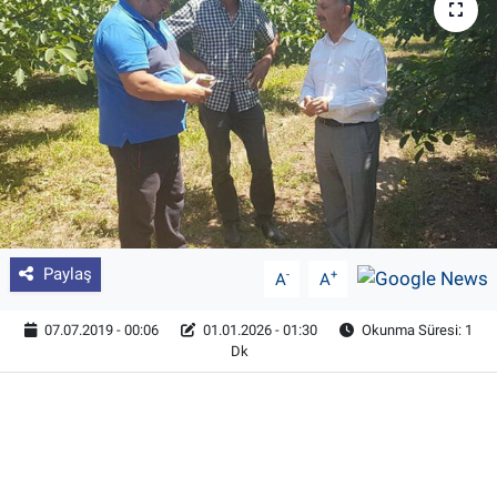
Pankobirlik
Et fiyatları
Tarım Bilgisi
Yetiştirici Soruyor
Dünyada Tarım
Paylaş
-
+
A
A
Üretici Birlikleri
07.07.2019 - 00:06
01.01.2026 - 01:30
Okunma Süresi: 1
Dk
Şeker ve Şekerli Mamüller
Tahıllar ve Baklagiller
Tohum