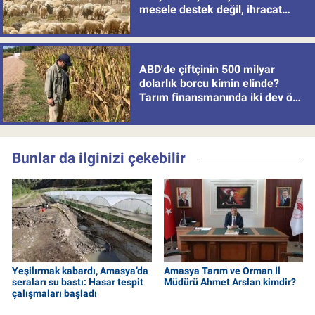
mesele destek değil, ihracat
politikası
ABD'de çiftçinin 500 milyar
dolarlık borcu kimin elinde?
Tarım finansmanında iki dev öne
çıkıyor
Bunlar da ilginizi çekebilir
Yeşilırmak kabardı, Amasya’da
Amasya Tarım ve Orman İl
seraları su bastı: Hasar tespit
Müdürü Ahmet Arslan kimdir?
çalışmaları başladı