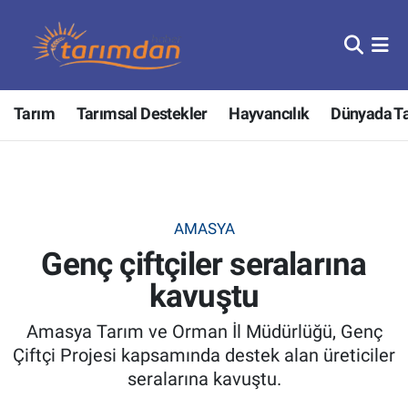
Tarım
Nöbetçi Eczaneler
Tarım
Tarımsal Destekler
Hayvancılık
Dünyada T
Hayvancılık
Hava Durumu
Gıda
Trafik Durumu
Güncel
Süper Lig Puan Durumu ve Fikstür
AMASYA
Genç çiftçiler seralarına
Tarımsal Destekler
Tüm Manşetler
kavuştu
Tarım Bakanlığı
Son Dakika Haberleri
Amasya Tarım ve Orman İl Müdürlüğü, Genç
TZOB
Haber Arşivi
Çiftçi Projesi kapsamında destek alan üreticiler
seralarına kavuştu.
Tarım Kredi Kooperatifleri