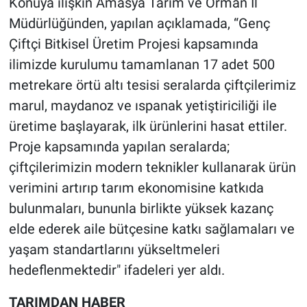
Konuya ilişkin Amasya Tarım ve Orman İl
belli oldu!
Müdürlüğünden, yapılan açıklamada, “Genç
Çiftçi Bitkisel Üretim Projesi kapsamında
ilimizde kurulumu tamamlanan 17 adet 500
metrekare örtü altı tesisi seralarda çiftçilerimiz
marul, maydanoz ve ıspanak yetiştiriciliği ile
üretime başlayarak, ilk ürünlerini hasat ettiler.
Proje kapsamında yapılan seralarda;
çiftçilerimizin modern teknikler kullanarak ürün
verimini artırıp tarım ekonomisine katkıda
bulunmaları, bununla birlikte yüksek kazanç
elde ederek aile bütçesine katkı sağlamaları ve
yaşam standartlarını yükseltmeleri
hedeflenmektedir" ifadeleri yer aldı.
TARIMDAN HABER