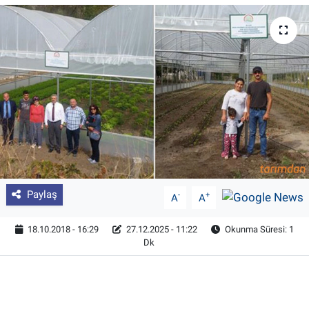
Pankobirlik
Et fiyatları
Tarım Bilgisi
Yetiştirici Soruyor
Dünyada Tarım
Paylaş
-
+
A
A
Üretici Birlikleri
18.10.2018 - 16:29
27.12.2025 - 11:22
Okunma Süresi: 1
Şeker ve Şekerli Mamüller
Dk
Tahıllar ve Baklagiller
Tohum