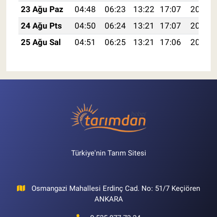
23 Ağu Paz
04:48
06:23
13:22
17:07
20:10
24 Ağu Pts
04:50
06:24
13:21
17:07
20:08
25 Ağu Sal
04:51
06:25
13:21
17:06
20:07
Türkiye'nin Tarım Sitesi
Osmangazi Mahallesi Erdinç Cad. No: 51/7 Keçiören
ANKARA