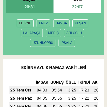
20:31
22:07
EDİRNE
ENEZ
HAVSA
KEŞAN
LALAPAŞA
MERİÇ
SÜLOĞLU
UZUNKÖPRÜ
İPSALA
EDİRNE AYLIK NAMAZ VAKITLERI
İMSAK
GÜNEŞ
ÖĞLE
İKINDI
AKŞAM
25 Tem Cts
04:03
05:54
13:25
17:23
20:47
26 Tem Paz
04:05
05:55
13:25
17:22
20:46
27 Tem Pts
04:06
05:56
13:25
17:22
20:45