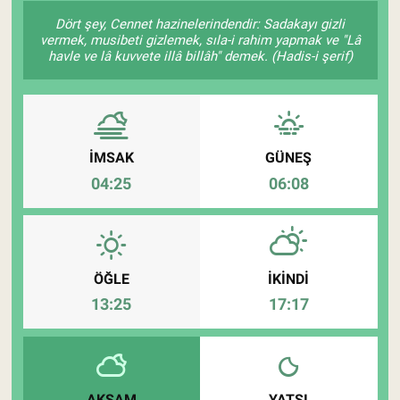
Dört şey, Cennet hazinelerindendir: Sadakayı gizli
Pankobirlik
vermek, musibeti gizlemek, sıla-i rahim yapmak ve "Lâ
havle ve lâ kuvvete illâ billâh" demek. (Hadis-i şerif)
Et fiyatları
Tarım Bilgisi
İMSAK
GÜNEŞ
Yetiştirici Soruyor
04:25
06:08
Dünyada Tarım
Üretici Birlikleri
ÖĞLE
İKINDI
13:25
17:17
Şeker ve Şekerli Mamüller
Tahıllar ve Baklagiller
Tohum
AKŞAM
YATSI