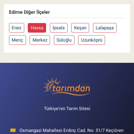
Edirne Diğer İlçeler
Enez
Havsa
İpsala
Keşan
Lalapaşa
Meriç
Merkez
Süloğlu
Uzunköprü
Türkiye'nin Tarım Sitesi
Osmangazi Mahallesi Erdinç Cad. No: 51/7 Keçiören