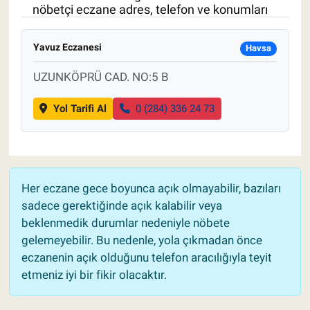
nöbetçi eczane adres, telefon ve konumları
Pankobirlik
Yavuz Eczanesi
Havsa
Et fiyatları
UZUNKÖPRÜ CAD. NO:5 B
Tarım Bilgisi
Yol Tarifi Al
0 (284) 336 24 73
Yetiştirici Soruyor
Dünyada Tarım
Her eczane gece boyunca açık olmayabilir, bazıları
Üretici Birlikleri
sadece gerektiğinde açık kalabilir veya
beklenmedik durumlar nedeniyle nöbete
Şeker ve Şekerli Mamüller
gelemeyebilir. Bu nedenle, yola çıkmadan önce
eczanenin açık olduğunu telefon aracılığıyla teyit
Tahıllar ve Baklagiller
etmeniz iyi bir fikir olacaktır.
Tohum