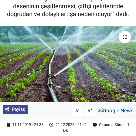
deseninin çeşitlenmesi, çiftçi gelirlerinde
Pankobirlik
doğrudan ve dolaylı artışa neden oluyor” dedi.
Et fiyatları
Tarım Bilgisi
Yetiştirici Soruyor
Dünyada Tarım
Üretici Birlikleri
Şeker ve Şekerli Mamüller
Paylaş
-
+
A
A
Tahıllar ve Baklagiller
11.11.2019 - 21:38
21.12.2025 - 21:41
Okunma Süresi: 1
Dk
Tohum