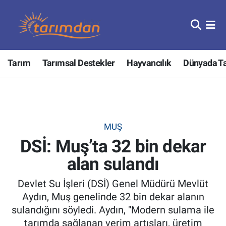
Tarım
Nöbetçi Eczaneler
Tarım
Tarımsal Destekler
Hayvancılık
Dünyada T
Hayvancılık
Hava Durumu
Gıda
Trafik Durumu
Güncel
Süper Lig Puan Durumu ve Fikstür
MUŞ
DSİ: Muş’ta 32 bin dekar
Tarımsal Destekler
Tüm Manşetler
alan sulandı
Tarım Bakanlığı
Son Dakika Haberleri
Devlet Su İşleri (DSİ) Genel Müdürü Mevlüt
TZOB
Haber Arşivi
Aydın, Muş genelinde 32 bin dekar alanın
sulandığını söyledi. Aydın, "Modern sulama ile
Tarım Kredi Kooperatifleri
tarımda sağlanan verim artışları, üretim